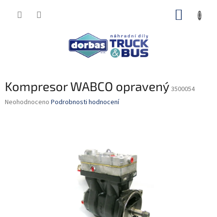
Přejít
NÁKUP
na
obsah
KOŠÍK
Kompresor WABCO opravený
3500054
Průměrné
Neohodnoceno
Podrobnosti hodnocení
hodnocení
produktu
je
0,0
z
5
hvězdiček.