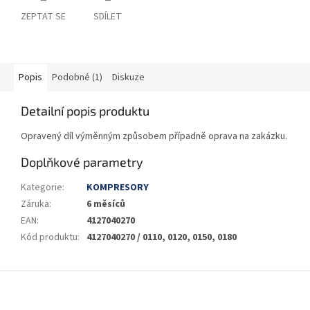
ZEPTAT SE
SDÍLET
Popis
Podobné (1)
Diskuze
Detailní popis produktu
Opravený díl výměnným způsobem případně oprava na zakázku.
Doplňkové parametry
Kategorie
:
KOMPRESORY
Záruka
:
6 měsíců
EAN
:
4127040270
Kód produktu
:
4127040270 / 0110, 0120, 0150, 0180
Z
á
p