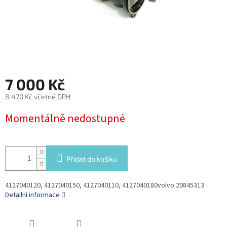
7 000 Kč
8 470 Kč včetně DPH
Měrná
Momentálně nedostupné
cena:
Přidat do košíku
4127040120, 4127040150, 4127040110, 4127040180volvo 20845313
Detailní informace