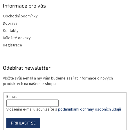
a
Informace pro vás
t
Obchodní podmínky
í
Doprava
Kontakty
Důležité odkazy
Registrace
Odebírat newsletter
Vložte svůj e-mail a my vám budeme zasílat informace o nových
produktech na našem e-shopu.
E-mail
Vložením e-mailu souhlasíte s
podmínkami ochrany osobních údajů
PŘIHLÁSIT SE