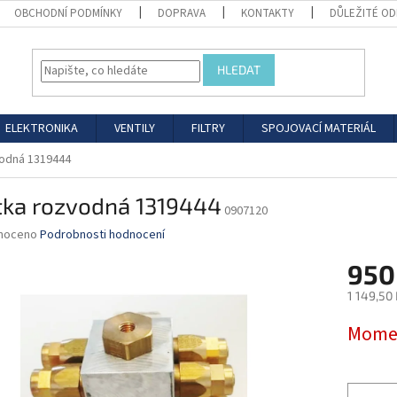
OBCHODNÍ PODMÍNKY
DOPRAVA
KONTAKTY
DŮLEŽITÉ O
HLEDAT
ELEKTRONIKA
VENTILY
FILTRY
SPOJOVACÍ MATERIÁL
odná 1319444
tka rozvodná 1319444
0907120
né
noceno
Podrobnosti hodnocení
ní
950
u
1 149,50
Měrná
Momen
cena:
ek.