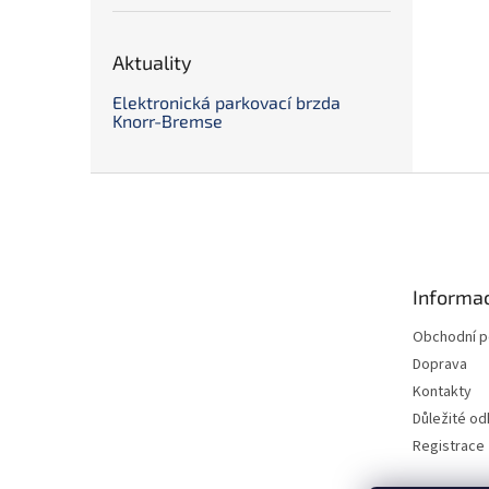
Aktuality
Elektronická parkovací brzda
Knorr-Bremse
Z
á
p
a
t
Informac
í
Obchodní 
Doprava
Kontakty
Důležité o
Registrace