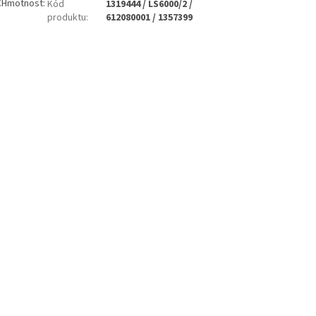
 °CHmotnost:
Kód
1319444 / LS6000/2 /
produktu
:
612080001 / 1357399