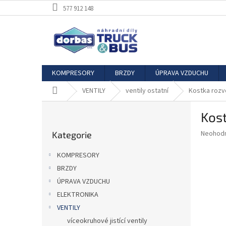
Přejít
577 912 148
na
obsah
KOMPRESORY
BRZDY
ÚPRAVA VZDUCHU
Domů
VENTILY
ventily ostatní
Kostka rozv
P
Kos
o
Přeskočit
s
Průměr
Neohod
Kategorie
kategorie
t
hodnoce
r
produkt
KOMPRESORY
a
je
BRZDY
0,0
n
z
ÚPRAVA VZDUCHU
n
5
í
ELEKTRONIKA
hvězdič
p
VENTILY
a
víceokruhové jistící ventily