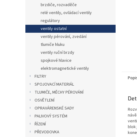
n
brzdiče, rozvaděče
e
relé ventily, ovládací ventily
l
regulátory
ventily ostatní
ventily pérování, zvedání
tlumiče hluku
ventily ruční brzdy
spojkové hlavice
elektromagnetické ventily
FILTRY
Popi
SPOJOVACÍ MATERIÁL
TLUMIČE, MĚCHY PÉROVÁNÍ
Det
OSVĚTLENÍ
OPRAVÁRENSKÉ SADY
Rozv
návě
PALIVOVÝ SYSTÉM
venti
ŘÍZENÍ
blok
PŘEVODOVKA
konek