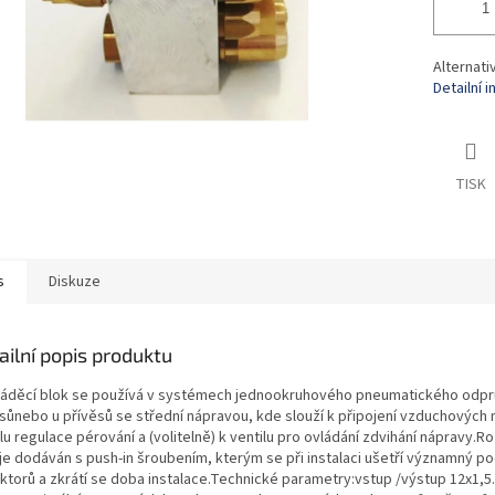
Alternati
Detailní 
TISK
s
Diskuze
ailní popis produktu
áděcí blok se používá v systémech jednookruhového pneumatického odpr
sůnebo u přívěsů se střední nápravou, kde slouží k připojení vzduchových
lu regulace pérování a (volitelně) k ventilu pro ovládání zdvihání nápravy.R
 je dodáván s push-in šroubením, kterým se při instalaci ušetří významný p
torů a zkrátí se doba instalace.Technické parametry:vstup /výstup 12x1,5....