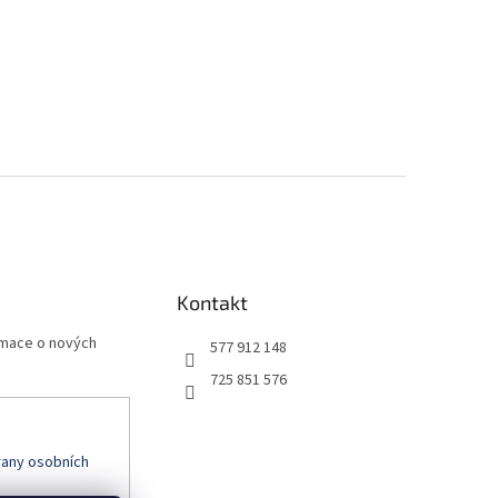
Kontakt
rmace o nových
577 912 148
725 851 576
any osobních