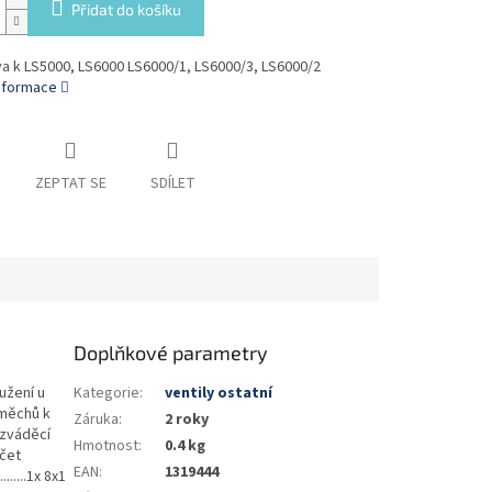
Přidat do košíku
va k LS5000, LS6000 LS6000/1, LS6000/3, LS6000/2
informace
ZEPTAT SE
SDÍLET
Doplňkové parametry
užení u
Kategorie
:
ventily ostatní
 měchů k
Záruka
:
2 roky
ozváděcí
Hmotnost
:
0.4 kg
očet
EAN
:
1319444
.....1x 8x1