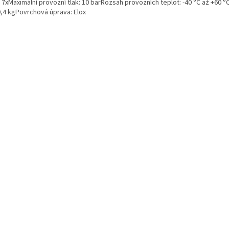
..... 7xMaximální provozní tlak: 10 barRozsah provozních teplot: -40 °C až +60
0,4 kgPovrchová úprava: Elox