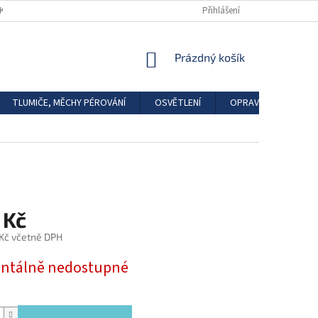
DKAZY
REGISTRACE
Přihlášení
NÁKUPNÍ
Prázdný košík
KOŠÍK
TLUMIČE, MĚCHY PÉROVÁNÍ
OSVĚTLENÍ
OPRAVÁRENSKÉ SAD
 Kč
 Kč včetně DPH
tálně nedostupné