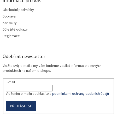
a
Informace pro vás
t
Obchodní podmínky
í
Doprava
Kontakty
Důležité odkazy
Registrace
Odebírat newsletter
Vložte svůj e-mail a my vám budeme zasílat informace o nových
produktech na našem e-shopu.
E-mail
Vložením e-mailu souhlasíte s
podmínkami ochrany osobních údajů
PŘIHLÁSIT SE