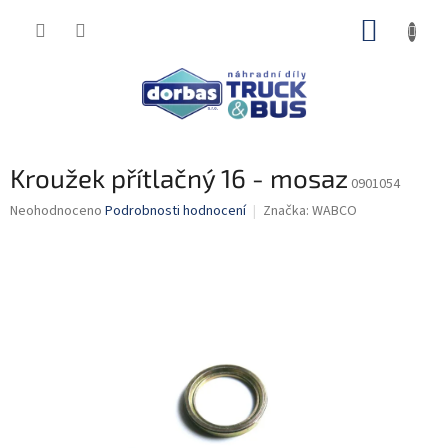
Přejít
NÁKUP
na
obsah
KOŠÍK
Kroužek přítlačný 16 - mosaz
0901054
Průměrné
Neohodnoceno
Podrobnosti hodnocení
Značka:
WABCO
hodnocení
produktu
je
0,0
z
5
hvězdiček.