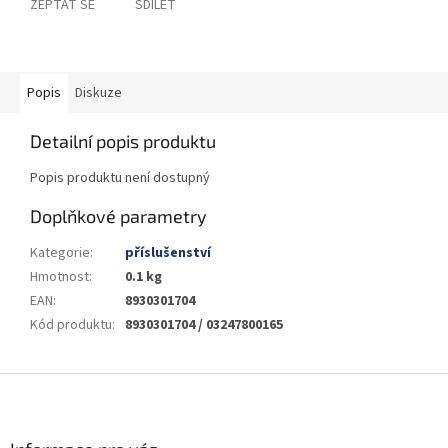
ZEPTAT SE
SDÍLET
Popis
Diskuze
Detailní popis produktu
Popis produktu není dostupný
Doplňkové parametry
Kategorie
:
příslušenství
Hmotnost
:
0.1 kg
EAN
:
8930301704
Kód produktu
:
8930301704 / 03247800165
Z
á
p