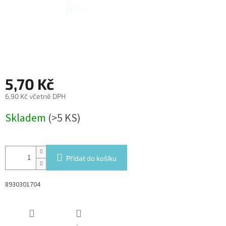
5,70 Kč
6,90 Kč včetně DPH
Měrná
Skladem
(>5 KS)
cena:
Přidat do košíku
8930301704