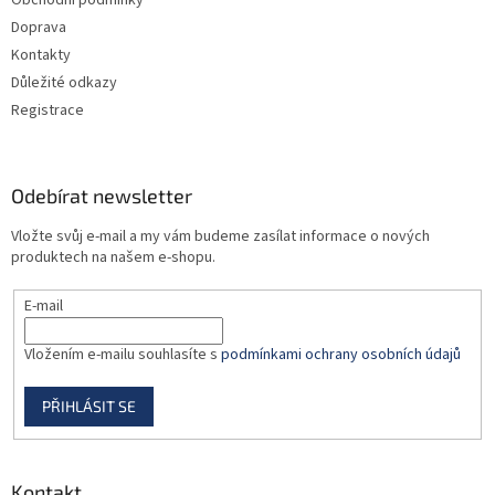
Obchodní podmínky
í
Doprava
Kontakty
Důležité odkazy
Registrace
Odebírat newsletter
Vložte svůj e-mail a my vám budeme zasílat informace o nových
produktech na našem e-shopu.
E-mail
Vložením e-mailu souhlasíte s
podmínkami ochrany osobních údajů
PŘIHLÁSIT SE
Kontakt