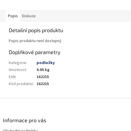
Popis
Diskuze
Detailní popis produktu
Popis produktu není dostupný
Doplňkové parametry
Kategorie
:
podložky
Hmotnost
:
0.05 kg
EAN
:
162215
Kód produktu
:
162215
Z
á
p
a
Informace pro vás
t