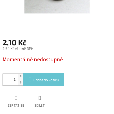
2,10 Kč
2,54 Kč včetně DPH
Měrná
Momentálně nedostupné
cena:
Přidat do košíku
ZEPTAT SE
SDÍLET