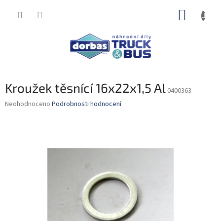
Přejít
NÁKUP
na
obsah
KOŠÍK
Kroužek těsnící 16x22x1,5 Al
0400363
Průměrné
Neohodnoceno
Podrobnosti hodnocení
hodnocení
produktu
je
0,0
z
5
hvězdiček.