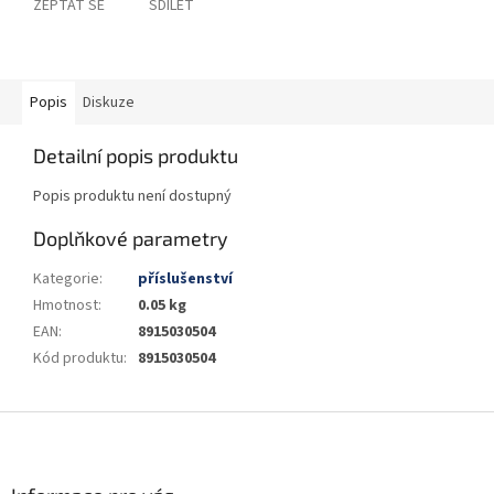
ZEPTAT SE
SDÍLET
Popis
Diskuze
Detailní popis produktu
Popis produktu není dostupný
Doplňkové parametry
Kategorie
:
příslušenství
Hmotnost
:
0.05 kg
EAN
:
8915030504
Kód produktu
:
8915030504
Z
á
p