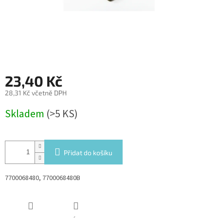
23,40 Kč
28,31 Kč včetně DPH
Měrná
Skladem
(>5 KS)
cena:
Přidat do košíku
7700068480, 7700068480B