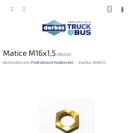
Přejít
NÁKUP
na
obsah
KOŠÍK
Matice M16x1,5
0902025
Průměrné
Neohodnoceno
Podrobnosti hodnocení
Značka:
WABCO
hodnocení
produktu
je
0,0
z
5
hvězdiček.