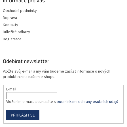
a
Informace pro vás
t
Obchodní podmínky
í
Doprava
Kontakty
Důležité odkazy
Registrace
Odebírat newsletter
Vložte svůj e-mail a my vám budeme zasílat informace o nových
produktech na našem e-shopu.
E-mail
Vložením e-mailu souhlasíte s
podmínkami ochrany osobních údajů
PŘIHLÁSIT SE