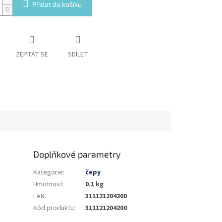
Přidat do košíku
ZEPTAT SE
SDÍLET
Doplňkové parametry
Kategorie
:
čepy
Hmotnost
:
0.1 kg
EAN
:
311121204200
Kód produktu
:
311121204200