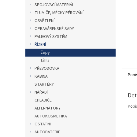
n
SPOJOVACÍ MATERIÁL
e
TLUMIČE, MĚCHY PÉROVÁNÍ
l
OSVĚTLENÍ
OPRAVÁRENSKÉ SADY
PALIVOVÝ SYSTÉM
ŘÍZENÍ
čepy
táhla
PŘEVODOVKA
Popi
KABINA
STARTÉRY
NÁŘADÍ
Det
CHLADIČE
Popi
ALTERNÁTORY
AUTOKOSMETIKA
OSTATNÍ
AUTOBATERIE