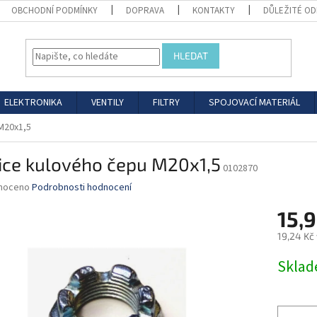
OBCHODNÍ PODMÍNKY
DOPRAVA
KONTAKTY
DŮLEŽITÉ O
HLEDAT
ELEKTRONIKA
VENTILY
FILTRY
SPOJOVACÍ MATERIÁL
M20x1,5
ice kulového čepu M20x1,5
0102870
né
noceno
Podrobnosti hodnocení
ní
15,9
u
19,24 Kč
Měrná
Skla
cena:
ek.