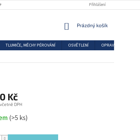
DKAZY
REGISTRACE
Přihlášení
NÁKUPNÍ
Prázdný košík
KOŠÍK
TLUMIČE, MĚCHY PÉROVÁNÍ
OSVĚTLENÍ
OPRAVÁRENSKÉ SAD
0 Kč
 včetně DPH
dem
(>5 ks)