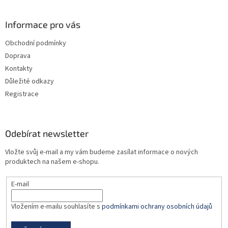
á
p
a
Informace pro vás
t
Obchodní podmínky
í
Doprava
Kontakty
Důležité odkazy
Registrace
Odebírat newsletter
Vložte svůj e-mail a my vám budeme zasílat informace o nových
produktech na našem e-shopu.
E-mail
Vložením e-mailu souhlasíte s
podmínkami ochrany osobních údajů