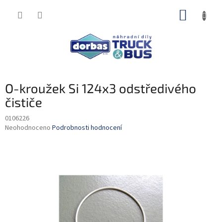
Přejít
NÁKUP
na
obsah
KOŠÍK
O-kroužek Si 124x3 odstředivého
čističe
0106226
Průměrné
Neohodnoceno
Podrobnosti hodnocení
hodnocení
produktu
je
0,0
z
5
hvězdiček.