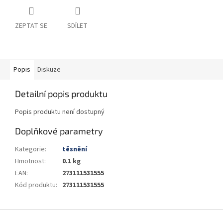
ZEPTAT SE
SDÍLET
Popis
Diskuze
Detailní popis produktu
Popis produktu není dostupný
Doplňkové parametry
Kategorie
:
těsnění
Hmotnost
:
0.1 kg
EAN
:
273111531555
Kód produktu
:
273111531555
Z