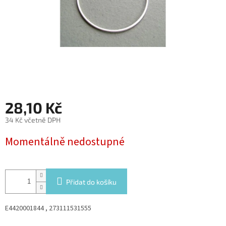
28,10 Kč
34 Kč včetně DPH
Měrná
Momentálně nedostupné
cena:
Přidat do košíku
E4420001844 , 273111531555