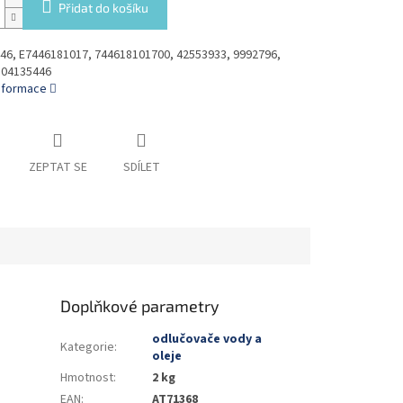
Přidat do košíku
46, E7446181017, 744618101700, 42553933, 9992796,
504135446
informace
ZEPTAT SE
SDÍLET
Doplňkové parametry
odlučovače vody a
Kategorie
:
oleje
Hmotnost
:
2 kg
EAN
:
AT71368