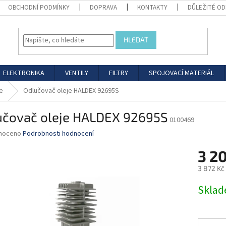
OBCHODNÍ PODMÍNKY
DOPRAVA
KONTAKTY
DŮLEŽITÉ O
HLEDAT
ELEKTRONIKA
VENTILY
FILTRY
SPOJOVACÍ MATERIÁL
e
Odlučovač oleje HALDEX 92695S
učovač oleje HALDEX 92695S
0100469
né
noceno
Podrobnosti hodnocení
ní
3 2
u
3 872 Kč
Měrná
Skla
cena:
ek.