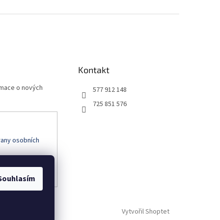
Kontakt
rmace o nových
577 912 148
725 851 576
any osobních
Souhlasím
Vytvořil Shoptet