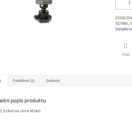
E5041354
92796S, 
Detailní 
TISK
s
Podobné (1)
Diskuze
ailní popis produktu
1,5závit na cívce M24x1