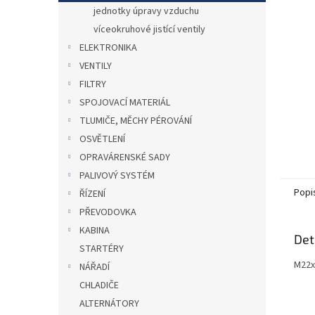
n
jednotky úpravy vzduchu
e
víceokruhové jistící ventily
l
ELEKTRONIKA
VENTILY
FILTRY
SPOJOVACÍ MATERIÁL
TLUMIČE, MĚCHY PÉROVÁNÍ
OSVĚTLENÍ
OPRAVÁRENSKÉ SADY
PALIVOVÝ SYSTÉM
Popi
ŘÍZENÍ
PŘEVODOVKA
KABINA
Det
STARTÉRY
M22x
NÁŘADÍ
CHLADIČE
ALTERNÁTORY