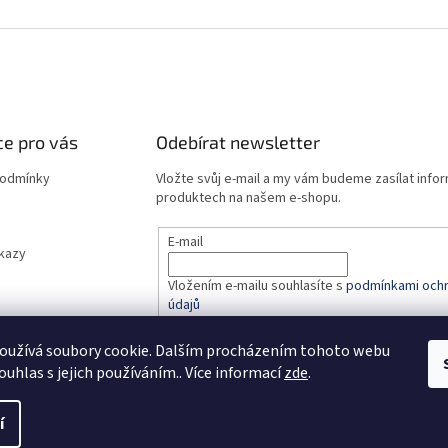
e pro vás
Odebírat newsletter
podmínky
Vložte svůj e-mail a my vám budeme zasílat info
produktech na našem e-shopu.
E-mail
dkazy
Vložením e-mailu souhlasíte s
podmínkami ochr
údajů
oužívá soubory cookie. Dalším procházením tohoto webu
PŘIHLÁSIT SE
ouhlas s jejich používáním.. Více informací
zde
.
í
.