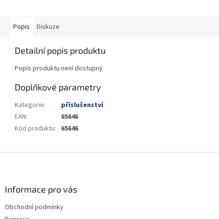
Popis
Diskuze
Detailní popis produktu
Popis produktu není dostupný
Doplňkové parametry
Kategorie
:
příslušenství
EAN
:
65646
Kód produktu
:
65646
Z
á
p
a
Informace pro vás
t
Obchodní podmínky
í