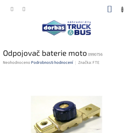
Přejít
NÁKUP
na
obsah
KOŠÍK
Odpojovač baterie moto
0990756
Průměrné
Neohodnoceno
Podrobnosti hodnocení
Značka:
FTE
hodnocení
produktu
je
0,0
z
5
hvězdiček.