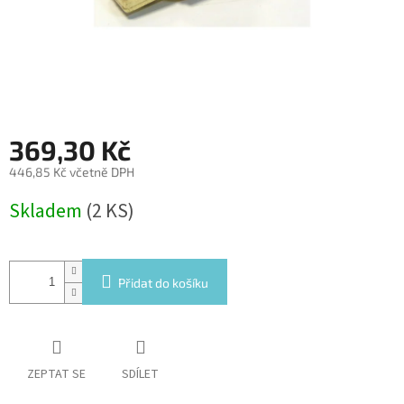
369,30 Kč
446,85 Kč včetně DPH
Měrná
Skladem
(2 KS)
cena:
Přidat do košíku
ZEPTAT SE
SDÍLET