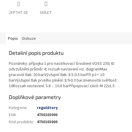
ZEPTAT SE
SDÍLET
Popis
Diskuze
Detailní popis produktu
Poznámky: přípojka 1 pro nastrkovací šroubení VOSS 230; ID
odvzušnění průměr 4; rozsah nastavení viz. diagramMax.
pracovní tlak: 20 barVýstupní tlak: 8.5-0.3 barPři p1=: 10
barVýstupní tlak prvního plnění: 8.9-0.3 barJmenovitá světlost:
10Rozsah nastavení: 5.8 ... 10.8 barPřipojovací závit: M 22x1.5
Doplňkové parametry
Kategorie
:
regulátory
EAN
:
4750103000
Kód produktu
:
4750103000