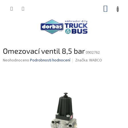
Přejít
NÁKUP
na
obsah
KOŠÍK
Omezovací ventil 8,5 bar
0902762
Průměrné
Neohodnoceno
Podrobnosti hodnocení
Značka:
WABCO
hodnocení
produktu
je
0,0
z
5
hvězdiček.