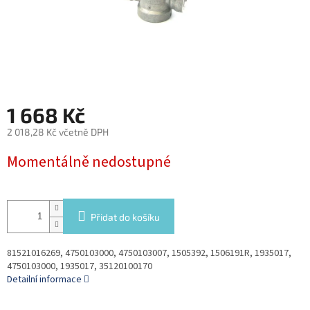
1 668 Kč
2 018,28 Kč včetně DPH
Měrná
Momentálně nedostupné
cena:
Přidat do košíku
81521016269, 4750103000, 4750103007, 1505392, 1506191R, 1935017,
4750103000, 1935017, 35120100170
Detailní informace