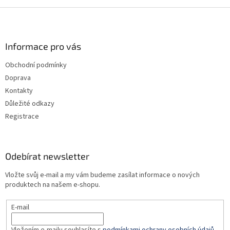
Z
á
p
a
Informace pro vás
t
Obchodní podmínky
í
Doprava
Kontakty
Důležité odkazy
Registrace
Odebírat newsletter
Vložte svůj e-mail a my vám budeme zasílat informace o nových
produktech na našem e-shopu.
E-mail