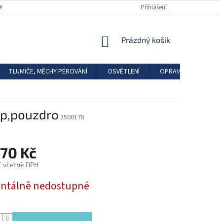
DKAZY
REGISTRACE
Přihlášení
NÁKUPNÍ
Prázdný košík
KOŠÍK
TLUMIČE, MĚCHY PÉROVÁNÍ
OSVĚTLENÍ
OPRAVÁRENSKÉ SAD
ep,pouzdro
2500178
,70 Kč
č včetně DPH
tálně nedostupné