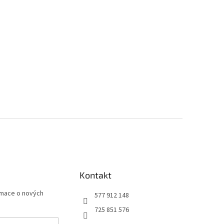
Kontakt
rmace o nových
577 912 148
725 851 576