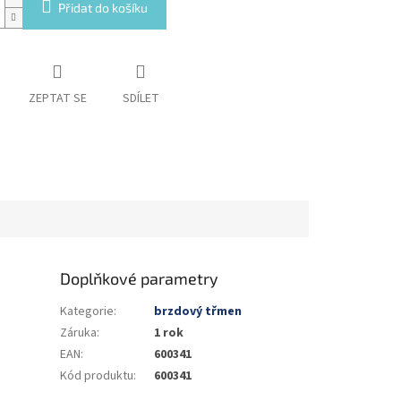
Přidat do košíku
ZEPTAT SE
SDÍLET
Doplňkové parametry
Kategorie
:
brzdový třmen
Záruka
:
1 rok
EAN
:
600341
Kód produktu
:
600341