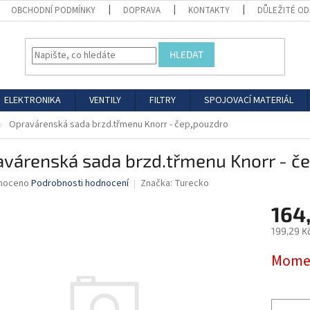
OBCHODNÍ PODMÍNKY
DOPRAVA
KONTAKTY
DŮLEŽITÉ O
HLEDAT
ELEKTRONIKA
VENTILY
FILTRY
SPOJOVACÍ MATERIÁL
Opravárenská sada brzd.třmenu Knorr - čep,pouzdro
avárenská sada brzd.třmenu Knorr - č
né
noceno
Podrobnosti hodnocení
Značka:
Turecko
ní
164
u
199,29 K
Měrná
Momen
cena:
ek.