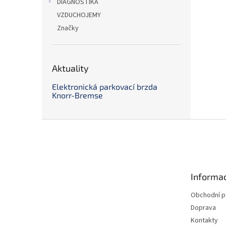
DIAGNOSTIKA
VZDUCHOJEMY
Značky
Aktuality
Elektronická parkovací brzda
Knorr-Bremse
Z
á
p
a
t
Informac
í
Obchodní 
Doprava
Kontakty