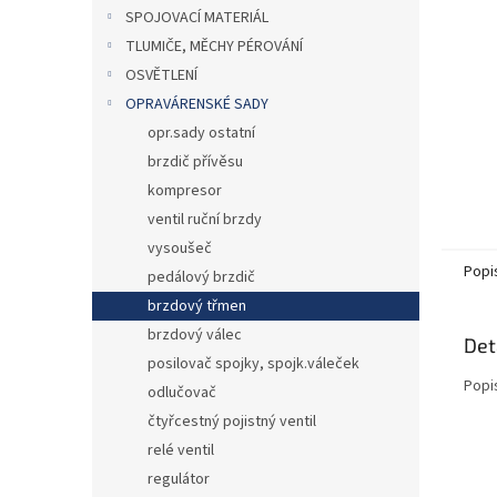
n
SPOJOVACÍ MATERIÁL
e
TLUMIČE, MĚCHY PÉROVÁNÍ
l
OSVĚTLENÍ
OPRAVÁRENSKÉ SADY
opr.sady ostatní
brzdič přívěsu
kompresor
ventil ruční brzdy
vysoušeč
Popi
pedálový brzdič
brzdový třmen
brzdový válec
Det
posilovač spojky, spojk.váleček
Popi
odlučovač
čtyřcestný pojistný ventil
relé ventil
regulátor