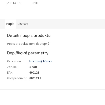
ZEPTAT SE
SDÍLET
Popis
Diskuze
Detailní popis produktu
Popis produktu není dostupný
Doplňkové parametry
Kategorie
:
brzdový třmen
Záruka
:
1 rok
EAN
:
600121
Kód produktu
:
600121 /
Z
á
p