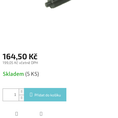
164,50 Kč
199,05 Kč včetně DPH
Měrná
Skladem
(5 KS)
cena:
Přidat do košíku