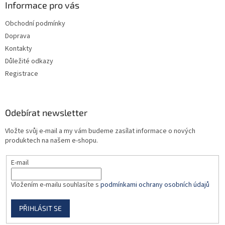
a
Informace pro vás
t
Obchodní podmínky
í
Doprava
Kontakty
Důležité odkazy
Registrace
Odebírat newsletter
Vložte svůj e-mail a my vám budeme zasílat informace o nových
produktech na našem e-shopu.
E-mail
Vložením e-mailu souhlasíte s
podmínkami ochrany osobních údajů
PŘIHLÁSIT SE