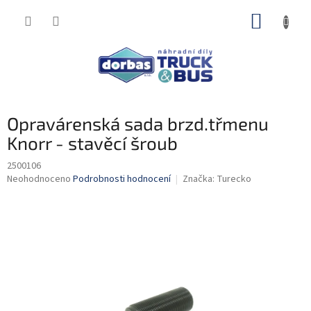
Přejít
NÁKUP
na
obsah
KOŠÍK
Opravárenská sada brzd.třmenu
Knorr - stavěcí šroub
2500106
Průměrné
Neohodnoceno
Podrobnosti hodnocení
Značka:
Turecko
hodnocení
produktu
je
0,0
z
5
hvězdiček.