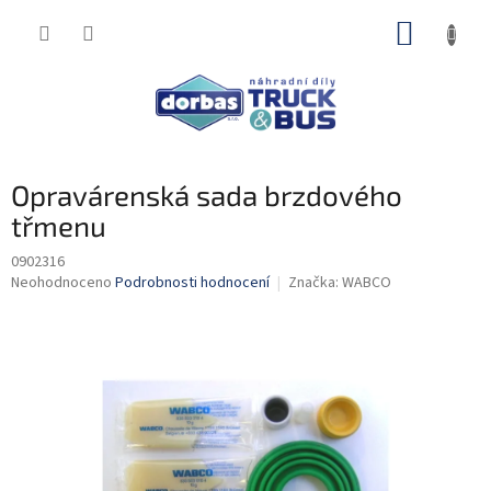
Přejít
NÁKUP
na
obsah
KOŠÍK
Opravárenská sada brzdového
třmenu
0902316
Průměrné
Neohodnoceno
Podrobnosti hodnocení
Značka:
WABCO
hodnocení
produktu
je
0,0
z
5
hvězdiček.