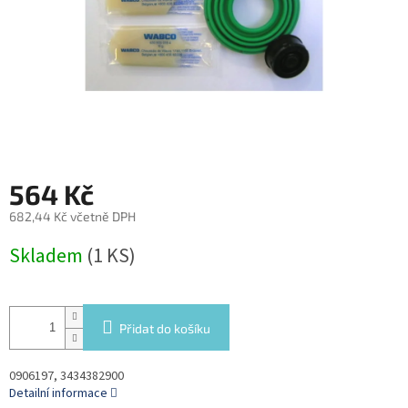
564 Kč
682,44 Kč včetně DPH
Měrná
Skladem
(1 KS)
cena:
Přidat do košíku
0906197, 3434382900
Detailní informace