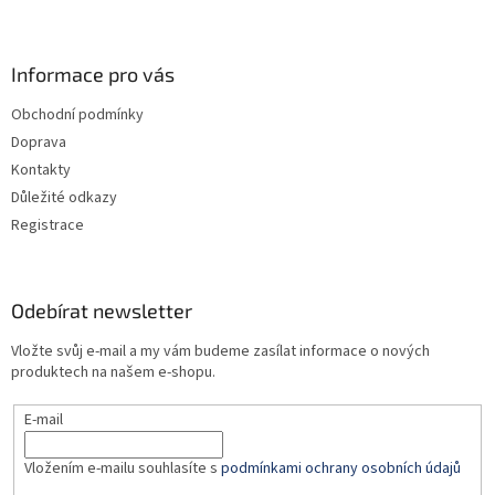
Z
á
p
a
Informace pro vás
t
Obchodní podmínky
í
Doprava
Kontakty
Důležité odkazy
Registrace
Odebírat newsletter
Vložte svůj e-mail a my vám budeme zasílat informace o nových
produktech na našem e-shopu.
E-mail
Vložením e-mailu souhlasíte s
podmínkami ochrany osobních údajů