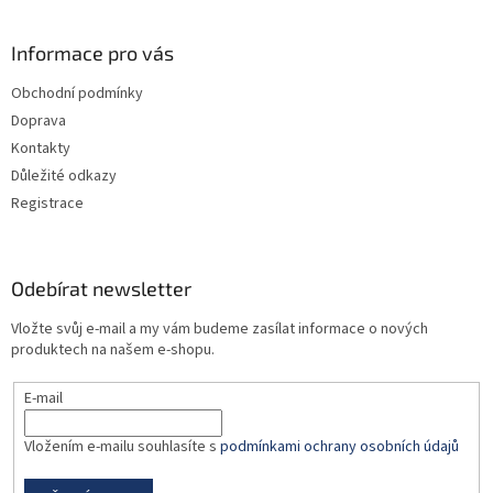
á
p
a
Informace pro vás
t
Obchodní podmínky
í
Doprava
Kontakty
Důležité odkazy
Registrace
Odebírat newsletter
Vložte svůj e-mail a my vám budeme zasílat informace o nových
produktech na našem e-shopu.
E-mail
Vložením e-mailu souhlasíte s
podmínkami ochrany osobních údajů