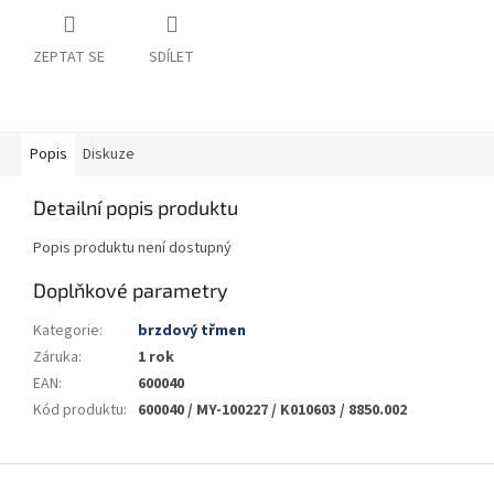
ZEPTAT SE
SDÍLET
Popis
Diskuze
Detailní popis produktu
Popis produktu není dostupný
Doplňkové parametry
Kategorie
:
brzdový třmen
Záruka
:
1 rok
EAN
:
600040
Kód produktu
:
600040 / MY-100227 / K010603 / 8850.002
Z