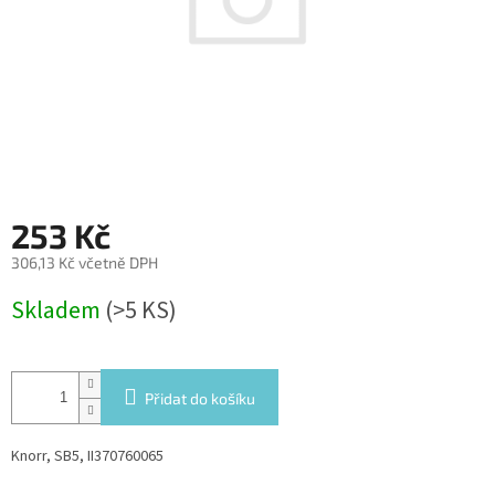
253 Kč
306,13 Kč včetně DPH
Měrná
Skladem
(>5 KS)
cena:
Přidat do košíku
Knorr, SB5, II370760065