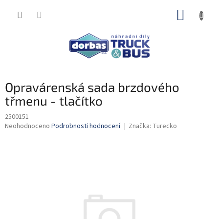
Přejít
NÁKUP
na
obsah
KOŠÍK
Opravárenská sada brzdového
třmenu - tlačítko
2500151
Průměrné
Neohodnoceno
Podrobnosti hodnocení
Značka:
Turecko
hodnocení
produktu
je
0,0
z
5
hvězdiček.