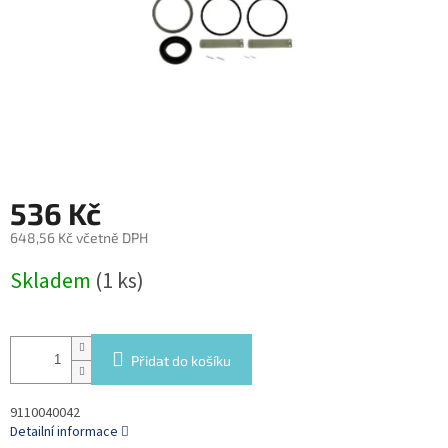
536 Kč
648,56 Kč včetně DPH
Měrná
Skladem
(1 ks)
cena:
Přidat do košíku
9110040042
Detailní informace