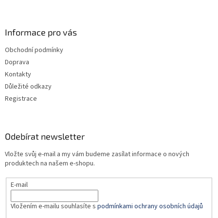
Z
á
p
a
Informace pro vás
t
Obchodní podmínky
í
Doprava
Kontakty
Důležité odkazy
Registrace
Odebírat newsletter
Vložte svůj e-mail a my vám budeme zasílat informace o nových
produktech na našem e-shopu.
E-mail
Vložením e-mailu souhlasíte s
podmínkami ochrany osobních údajů