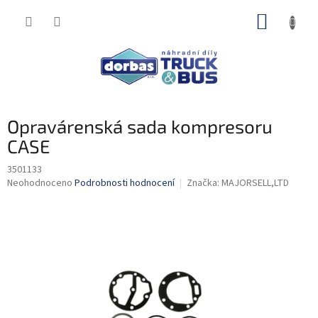
Přejít
NÁKUP
na
obsah
KOŠÍK
Opravárenská sada kompresoru
CASE
3501133
Průměrné
Neohodnoceno
Podrobnosti hodnocení
Značka:
MAJORSELL,LTD
hodnocení
produktu
je
0,0
z
5
hvězdiček.