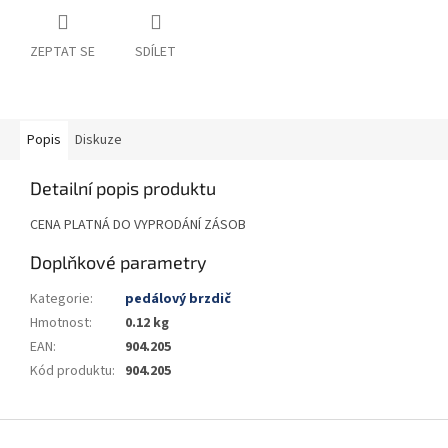
ZEPTAT SE
SDÍLET
Popis
Diskuze
Detailní popis produktu
CENA PLATNÁ DO VYPRODÁNÍ ZÁSOB
Doplňkové parametry
Kategorie
:
pedálový brzdič
Hmotnost
:
0.12 kg
EAN
:
904.205
Kód produktu
:
904.205
Z