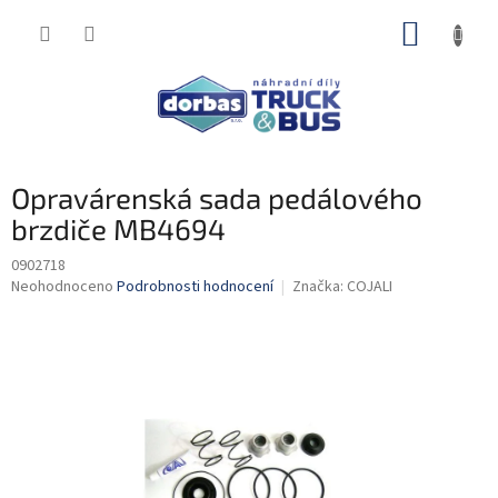
Přejít
NÁKUP
na
obsah
KOŠÍK
Opravárenská sada pedálového
brzdiče MB4694
0902718
Průměrné
Neohodnoceno
Podrobnosti hodnocení
Značka:
COJALI
hodnocení
produktu
je
0,0
z
5
hvězdiček.