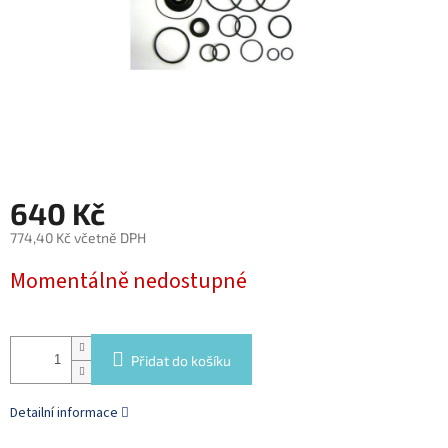
640 Kč
774,40 Kč včetně DPH
Měrná
Momentálně nedostupné
cena:
Přidat do košíku
Detailní informace