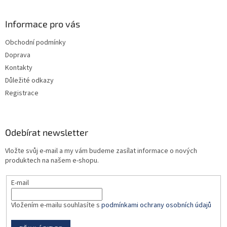
á
p
a
Informace pro vás
t
Obchodní podmínky
í
Doprava
Kontakty
Důležité odkazy
Registrace
Odebírat newsletter
Vložte svůj e-mail a my vám budeme zasílat informace o nových
produktech na našem e-shopu.
E-mail
Vložením e-mailu souhlasíte s
podmínkami ochrany osobních údajů