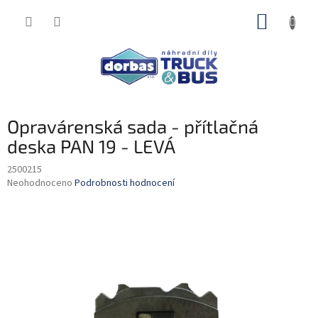
Přejít
NÁKUP
na
obsah
KOŠÍK
Opravárenská sada - přítlačná
deska PAN 19 - LEVÁ
2500215
Průměrné
Neohodnoceno
Podrobnosti hodnocení
hodnocení
produktu
je
0,0
z
5
hvězdiček.