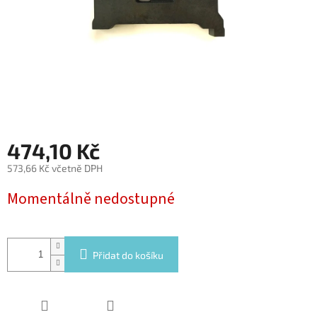
474,10 Kč
573,66 Kč včetně DPH
Měrná
Momentálně nedostupné
cena:
Přidat do košíku