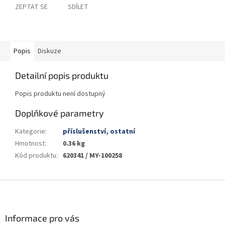
ZEPTAT SE
SDÍLET
Popis
Diskuze
Detailní popis produktu
Popis produktu není dostupný
Doplňkové parametry
Kategorie
:
příslušenství, ostatní
Hmotnost
:
0.36 kg
Kód produktu
:
620341 / MY-100258
Z
á
p
a
Informace pro vás