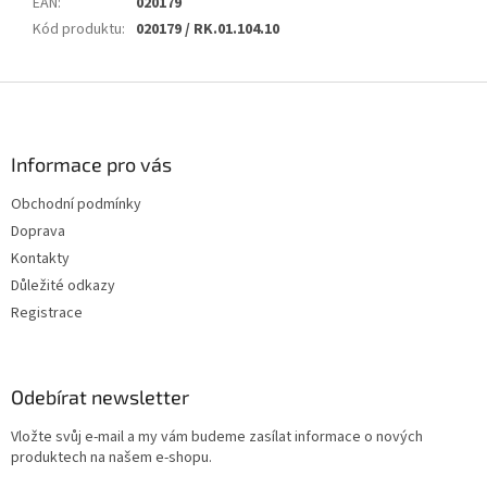
EAN
:
020179
Kód produktu
:
020179 / RK.01.104.10
Z
á
p
a
Informace pro vás
t
Obchodní podmínky
í
Doprava
Kontakty
Důležité odkazy
Registrace
Odebírat newsletter
Vložte svůj e-mail a my vám budeme zasílat informace o nových
produktech na našem e-shopu.