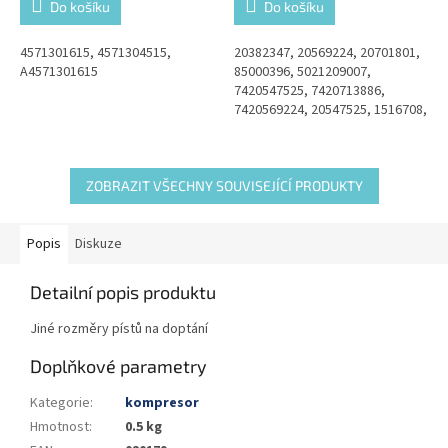
Do košíku
Do košíku
4571301615, 4571304515,
20382347, 20569224, 20701801,
A4571301615
85000396, 5021209007,
7420547525, 7420713886,
7420569224, 20547525, 1516708,
1505917,
ZOBRAZIT VŠECHNY SOUVISEJÍCÍ PRODUKTY
Popis
Diskuze
Detailní popis produktu
Jiné rozměry pístů na doptání
Doplňkové parametry
Kategorie
:
kompresor
Hmotnost
:
0.5 kg