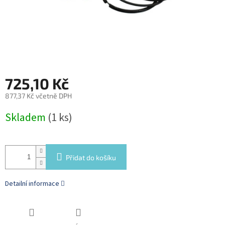
725,10 Kč
877,37 Kč včetně DPH
Měrná
Skladem
(1 ks)
cena:
Přidat do košíku
Detailní informace