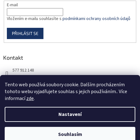
E-mail
Vložením e-mailu souhlasíte s
podmínkami ochrany osobních údajů
PŘIHLÁSIT SE
Kontakt
577 912 148
725 851 576
Tento web používá soubory cookie. Dalším procházením
tohoto webu vyjadřujete souhlas s jejich používáním.. Více
informací
zde
.
Nastavení
Vytvořil Shoptet
Souhlasím
Copyright 2026
DORBAS, s.r.o.
. Všechna práva vyhrazena.