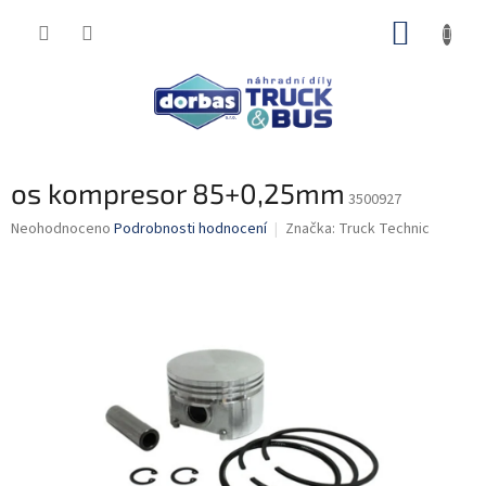
Přejít
NÁKUP
na
obsah
KOŠÍK
os kompresor 85+0,25mm
3500927
Průměrné
Neohodnoceno
Podrobnosti hodnocení
Značka:
Truck Technic
hodnocení
produktu
je
0,0
z
5
hvězdiček.