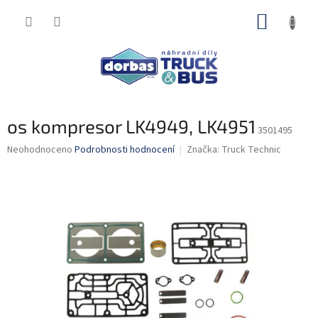
Přejít
NÁKUP
na
obsah
KOŠÍK
os kompresor LK4949, LK4951
3501495
Průměrné
Neohodnoceno
Podrobnosti hodnocení
Značka:
Truck Technic
hodnocení
produktu
je
0,0
z
5
hvězdiček.