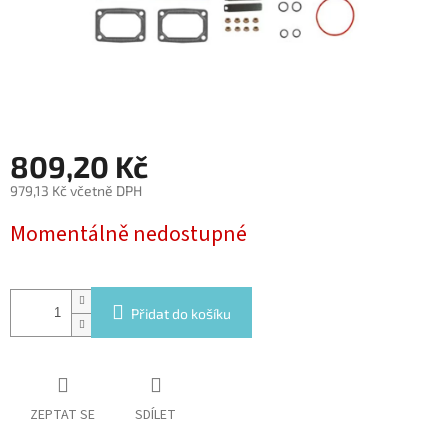
809,20 Kč
979,13 Kč včetně DPH
Měrná
Momentálně nedostupné
cena:
Přidat do košíku
ZEPTAT SE
SDÍLET