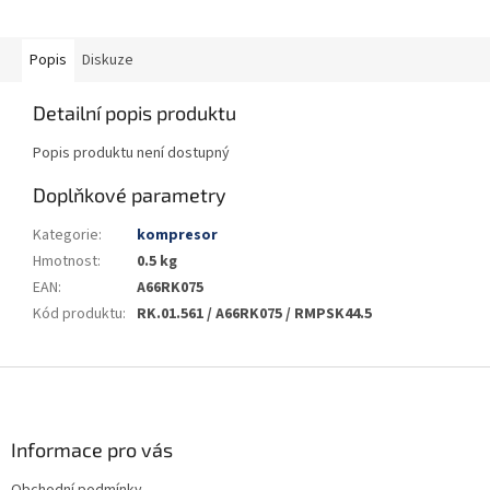
Popis
Diskuze
Detailní popis produktu
Popis produktu není dostupný
Doplňkové parametry
Kategorie
:
kompresor
Hmotnost
:
0.5 kg
EAN
:
A66RK075
Kód produktu
:
RK.01.561 / A66RK075 / RMPSK44.5
Z
á
p
a
Informace pro vás
t