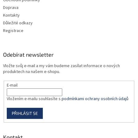
Obchodní podmínky
í
Doprava
Kontakty
Důležité odkazy
Registrace
Odebírat newsletter
Vložte svůj e-mail a my vám budeme zasílat informace o nových
produktech na našem e-shopu.
E-mail
Vložením e-mailu souhlasíte s
podmínkami ochrany osobních údajů
PŘIHLÁSIT SE
Kontakt