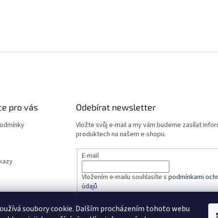
e pro vás
Odebírat newsletter
podmínky
Vložte svůj e-mail a my vám budeme zasílat info
produktech na našem e-shopu.
E-mail
dkazy
Vložením e-mailu souhlasíte s
podmínkami ochr
údajů
oužívá soubory cookie. Dalším procházením tohoto webu
PŘIHLÁSIT SE