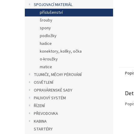
n
SPOJOVACÍ MATERIÁL
e
příslušenství
l
šrouby
spony
podložky
hadice
konektory, kolíky, očka
o-kroužky
matice
Popi
TLUMIČE, MĚCHY PÉROVÁNÍ
OSVĚTLENÍ
OPRAVÁRENSKÉ SADY
Det
PALIVOVÝ SYSTÉM
Popi
ŘÍZENÍ
PŘEVODOVKA
KABINA
STARTÉRY