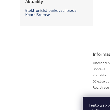
Aktuality
Elektronická parkovací brzda
Knorr-Bremse
Z
á
p
a
t
Informac
í
Obchodní 
Doprava
Kontakty
Důležité o
Registrace
Tento web p