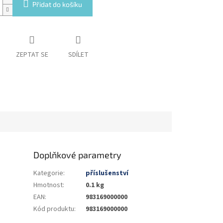
Přidat do košíku
ZEPTAT SE
SDÍLET
Doplňkové parametry
Kategorie
:
příslušenství
Hmotnost
:
0.1 kg
EAN
:
983169000000
Kód produktu
:
983169000000