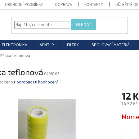
OBCHODNÍ PODMÍNKY
DOPRAVA
KONTAKTY
DŮLEŽITÉ O
HLEDAT
ELEKTRONIKA
VENTILY
FILTRY
SPOJOVACÍ MATERIÁL
Páska teflonová
ka teflonová
0406102
né
noceno
Podrobnosti hodnocení
ní
12 K
u
14,52 Kč
Měrná
Momen
cena:
ek.