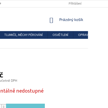
DKAZY
REGISTRACE
Přihlášení
NÁKUPNÍ
Prázdný košík
KOŠÍK
TLUMIČE, MĚCHY PÉROVÁNÍ
OSVĚTLENÍ
OPRAVÁRENSKÉ SAD
č
 včetně DPH
tálně nedostupné