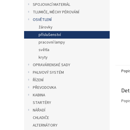
n
SPOJOVACÍ MATERIÁL
e
TLUMIČE, MĚCHY PÉROVÁNÍ
l
OSVĚTLENÍ
žárovky
příslušenství
pracovní lampy
světla
kryty
OPRAVÁRENSKÉ SADY
Popi
PALIVOVÝ SYSTÉM
ŘÍZENÍ
PŘEVODOVKA
Det
KABINA
Popi
STARTÉRY
NÁŘADÍ
CHLADIČE
ALTERNÁTORY