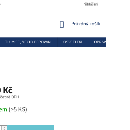
DKAZY
REGISTRACE
Přihlášení
NÁKUPNÍ
Prázdný košík
KOŠÍK
TLUMIČE, MĚCHY PÉROVÁNÍ
OSVĚTLENÍ
OPRAVÁRENSKÉ SAD
0 Kč
včetně DPH
dem
(>5 KS)