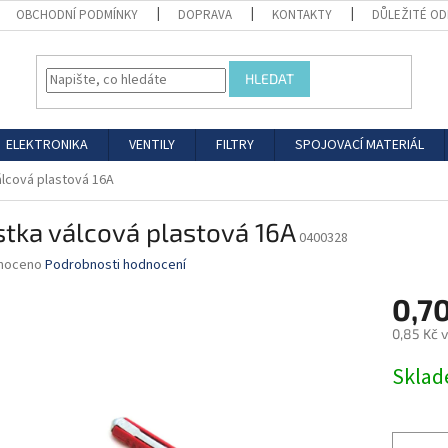
OBCHODNÍ PODMÍNKY
DOPRAVA
KONTAKTY
DŮLEŽITÉ O
HLEDAT
ELEKTRONIKA
VENTILY
FILTRY
SPOJOVACÍ MATERIÁL
álcová plastová 16A
stka válcová plastová 16A
0400328
né
noceno
Podrobnosti hodnocení
ní
0,7
u
0,85 Kč 
Měrná
Skla
cena:
ek.