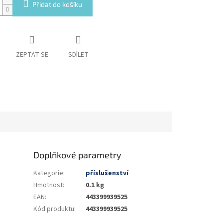
Přidat do košíku
ZEPTAT SE
SDÍLET
Doplňkové parametry
Kategorie
:
příslušenství
Hmotnost
:
0.1 kg
EAN
:
443399939525
Kód produktu
:
443399939525