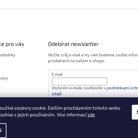
e pro vás
Odebírat newsletter
podmínky
Vložte svůj e-mail a my vám budeme zasílat info
produktech na našem e-shopu.
E-mail
dkazy
Vložením e-mailu souhlasíte s
podmínkami ochr
údajů
oužívá soubory cookie. Dalším procházením tohoto webu
PŘIHLÁSIT SE
ouhlas s jejich používáním.. Více informací
zde
.
í
.