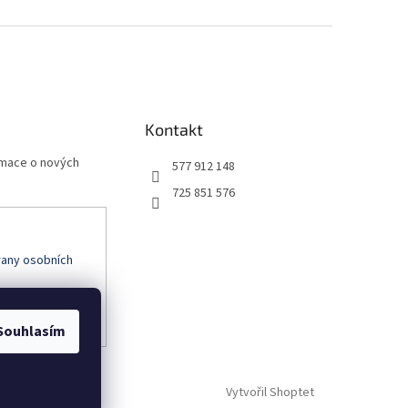
Kontakt
rmace o nových
577 912 148
725 851 576
any osobních
Souhlasím
Vytvořil Shoptet