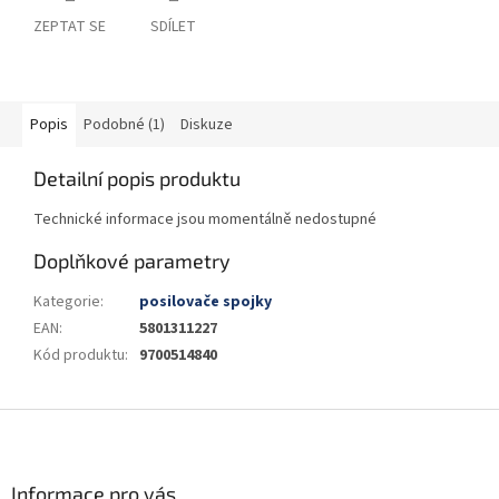
ZEPTAT SE
SDÍLET
Popis
Podobné (1)
Diskuze
Detailní popis produktu
Technické informace jsou momentálně nedostupné
Doplňkové parametry
Kategorie
:
posilovače spojky
EAN
:
5801311227
Kód produktu
:
9700514840
Z
á
p
a
Informace pro vás