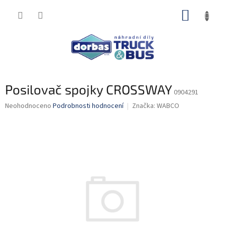
Přejít
NÁKUP
na
obsah
KOŠÍK
Posilovač spojky CROSSWAY
0904291
Průměrné
Neohodnoceno
Podrobnosti hodnocení
Značka:
WABCO
hodnocení
produktu
je
0,0
z
5
hvězdiček.