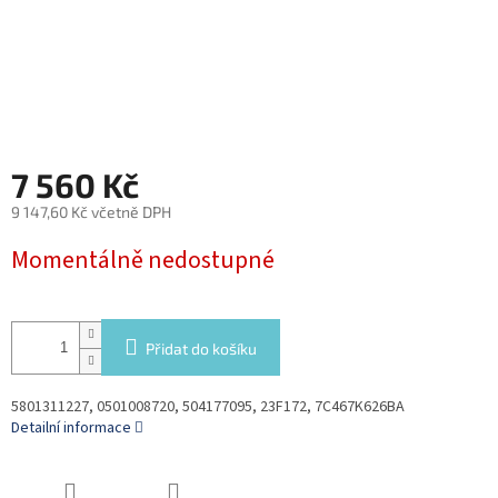
7 560 Kč
9 147,60 Kč včetně DPH
Měrná
Momentálně nedostupné
cena:
Přidat do košíku
5801311227, 0501008720, 504177095, 23F172, 7C467K626BA
Detailní informace