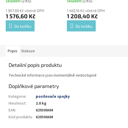
Skladem
(2 KS)
Skladem
(2 KS)
1 907,69 Kč včetně DPH
1 462,16 Kč včetně DPH
1 576,60 Kč
1 208,40 Kč
Do košíku
Do košíku
Popis
Diskuze
Detailní popis produktu
Technické informace jsou momentálně nedostupné
Doplňkové parametry
Kategorie
:
posilovače spojky
Hmotnost
:
2.8 kg
EAN
:
629300AM
Kód produktu
:
629300AM