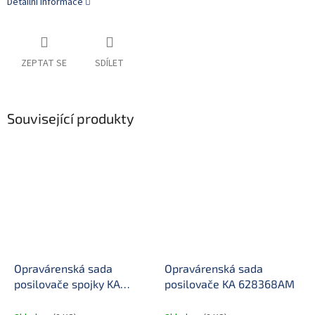
Detailní informace
ZEPTAT SE
SDÍLET
Související produkty
Opravárenská sada
Opravárenská sada
posilovače spojky KA
posilovače KA 628368AM
626736AM