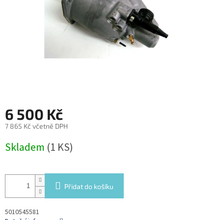
6 500 Kč
7 865 Kč včetně DPH
Měrná
Skladem
(1 KS)
cena:
Přidat do košíku
5010545581