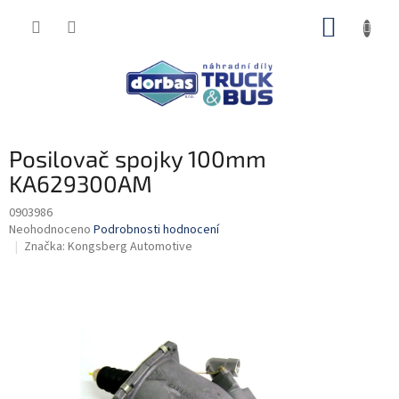
Přejít
NÁKUP
na
obsah
KOŠÍK
Posilovač spojky 100mm
KA629300AM
0903986
Průměrné
Neohodnoceno
Podrobnosti hodnocení
hodnocení
Značka:
Kongsberg Automotive
produktu
je
0,0
z
5
hvězdiček.