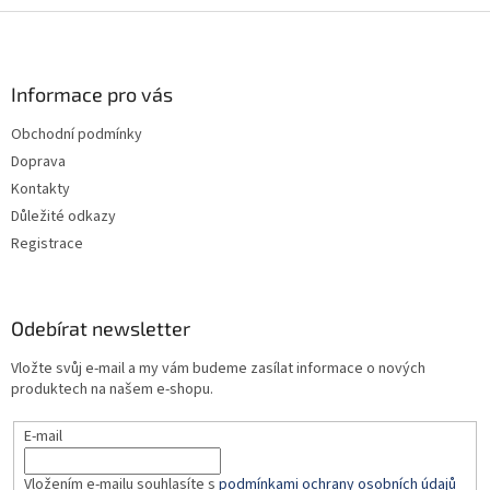
Z
á
p
a
Informace pro vás
t
Obchodní podmínky
í
Doprava
Kontakty
Důležité odkazy
Registrace
Odebírat newsletter
Vložte svůj e-mail a my vám budeme zasílat informace o nových
produktech na našem e-shopu.
E-mail
Vložením e-mailu souhlasíte s
podmínkami ochrany osobních údajů