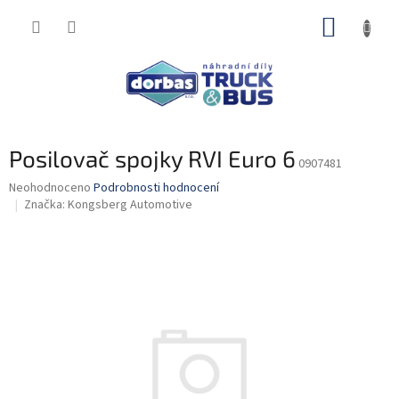
Přejít
NÁKUP
na
obsah
KOŠÍK
Posilovač spojky RVI Euro 6
0907481
Průměrné
Neohodnoceno
Podrobnosti hodnocení
hodnocení
Značka:
Kongsberg Automotive
produktu
je
0,0
z
5
hvězdiček.