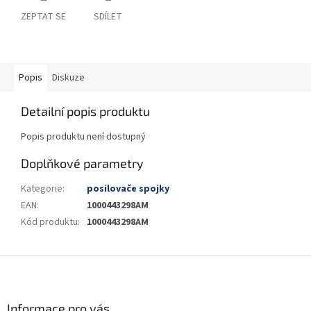
ZEPTAT SE
SDÍLET
Popis
Diskuze
Detailní popis produktu
Popis produktu není dostupný
Doplňkové parametry
Kategorie
:
posilovače spojky
EAN
:
1000443298AM
Kód produktu
:
1000443298AM
Z
á
p
a
Informace pro vás