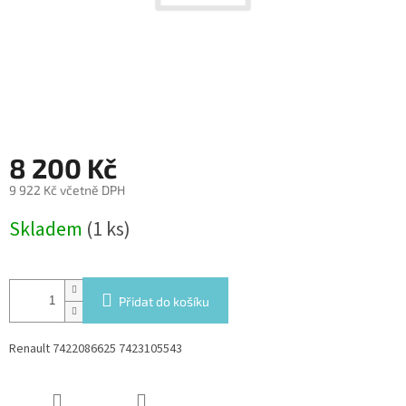
8 200 Kč
9 922 Kč včetně DPH
Měrná
Skladem
(1 ks)
cena:
Přidat do košíku
Renault 7422086625 7423105543