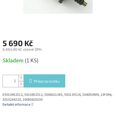
5 690 Kč
6 884,90 Kč včetně DPH
Měrná
Skladem
(1 KS)
cena:
Přidat do košíku
E5010452512, 5010452512, 5006021385, 503135524, 504050909, 23F094,
5010244220, 16080420230
Detailní informace