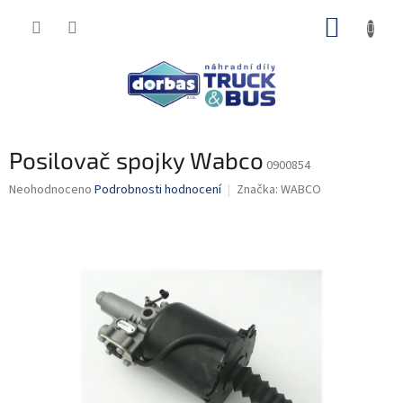
Přejít
NÁKUP
na
obsah
KOŠÍK
Posilovač spojky Wabco
0900854
Průměrné
Neohodnoceno
Podrobnosti hodnocení
Značka:
WABCO
hodnocení
produktu
je
0,0
z
5
hvězdiček.