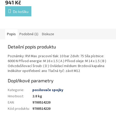
941 Kč
Do košíku
Popis
Podobné (1)
Diskuze
Detailní popis produktu
Poznámky: RVI Max. pracovní tlak: 10 bar Zdvih: 75 Síla pístnice:
6000 N Přívod energie: M 16 x 1.5 ( A ) Přívod oleje: M 14 x 1.5 ( B )
Odvzdušňovací šroub: ( D ) Ovládací médium: Brzdová kapalina
Indikátor opotřebení: ano Tlačná tyč: závit M12
Doplňkové parametry
Kategorie
:
posilovače spojky
Hmotnost
:
2.8 kg
EAN
:
9700514220
Kód produktu
:
9700514220