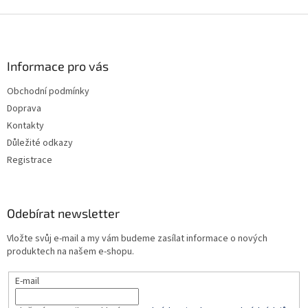
Z
á
p
a
Informace pro vás
t
Obchodní podmínky
í
Doprava
Kontakty
Důležité odkazy
Registrace
Odebírat newsletter
Vložte svůj e-mail a my vám budeme zasílat informace o nových
produktech na našem e-shopu.
E-mail