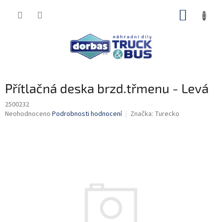
Přejít
NÁKUP
na
obsah
KOŠÍK
Přítlačná deska brzd.třmenu - Levá
2500232
Průměrné
Neohodnoceno
Podrobnosti hodnocení
Značka:
Turecko
hodnocení
produktu
je
0,0
z
5
hvězdiček.