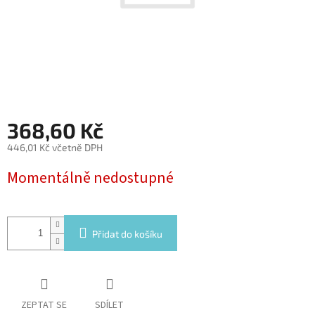
368,60 Kč
446,01 Kč včetně DPH
Měrná
Momentálně nedostupné
cena:
Přidat do košíku
ZEPTAT SE
SDÍLET