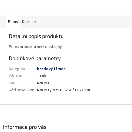
Popis
Diskuze
Detailní popis produktu
Popis produktu není dostupný
Doplňkové parametry
Kategorie
:
brzdový třmen
Záruka
:
1 rok
EAN
:
620191
Kód produktu
:
620191 / MY-100251 / C0230043
Z
á
p
a
Informace pro vás