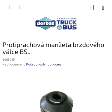
Přejít
NÁKUP
na
obsah
KOŠÍK
Protiprachová manžeta brzdového
válce BS..
1001025
Průměrné
Neohodnoceno
Podrobnosti hodnocení
hodnocení
produktu
je
0,0
z
5
hvězdiček.