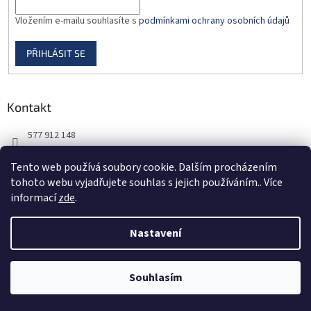
Vložením e-mailu souhlasíte s
podmínkami ochrany osobních údajů
PŘIHLÁSIT SE
Kontakt
577 912 148
725 851 576
Tento web používá soubory cookie. Dalším procházením
tohoto webu vyjadřujete souhlas s jejich používáním.. Více
informací
zde
.
Nastavení
Vytvořil Shoptet
Souhlasím
Copyright 2026
DORBAS, s.r.o.
. Všechna práva vyhrazena.