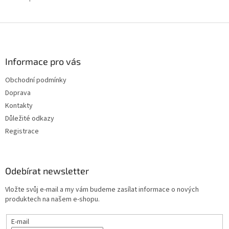
Z
á
p
a
Informace pro vás
t
Obchodní podmínky
í
Doprava
Kontakty
Důležité odkazy
Registrace
Odebírat newsletter
Vložte svůj e-mail a my vám budeme zasílat informace o nových
produktech na našem e-shopu.
E-mail