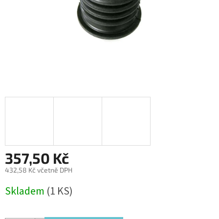
357,50 Kč
432,58 Kč včetně DPH
Měrná
Skladem
(1 KS)
cena: