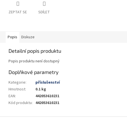
ZEPTAT SE
SDÍLET
Popis
Diskuze
Detailní popis produktu
Popis produktu není dostupný
Doplňkové parametry
Kategorie
:
příslušenství
Hmotnost
:
0.1 kg
EAN
:
442053610231
Kód produktu
:
442053610231
Z
á