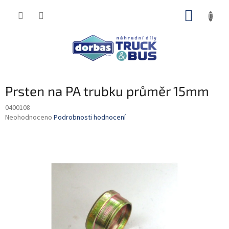
Přejít
NÁKUP
na
obsah
KOŠÍK
Prsten na PA trubku průměr 15mm
0400108
Průměrné
Neohodnoceno
Podrobnosti hodnocení
hodnocení
produktu
je
0,0
z
5
hvězdiček.