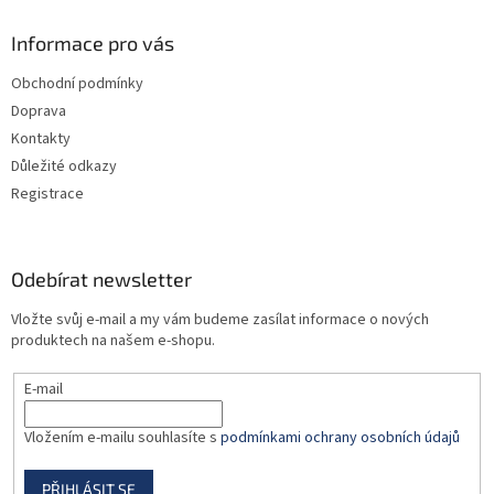
p
a
Informace pro vás
t
Obchodní podmínky
í
Doprava
Kontakty
Důležité odkazy
Registrace
Odebírat newsletter
Vložte svůj e-mail a my vám budeme zasílat informace o nových
produktech na našem e-shopu.
E-mail
Vložením e-mailu souhlasíte s
podmínkami ochrany osobních údajů
PŘIHLÁSIT SE