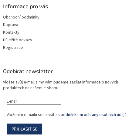
a
Informace pro vás
t
Obchodní podmínky
í
Doprava
Kontakty
Důležité odkazy
Registrace
Odebírat newsletter
Vložte svůj e-mail a my vám budeme zasílat informace o nových
produktech na našem e-shopu.
E-mail
Vložením e-mailu souhlasíte s
podmínkami ochrany osobních údajů
PŘIHLÁSIT SE