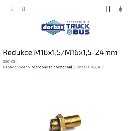
Přejít
NÁKUP
na
obsah
KOŠÍK
Redukce M16x1,5/M16x1,5-24mm
0901051
Průměrné
Neohodnoceno
Podrobnosti hodnocení
Značka:
WABCO
hodnocení
produktu
je
0,0
z
5
hvězdiček.