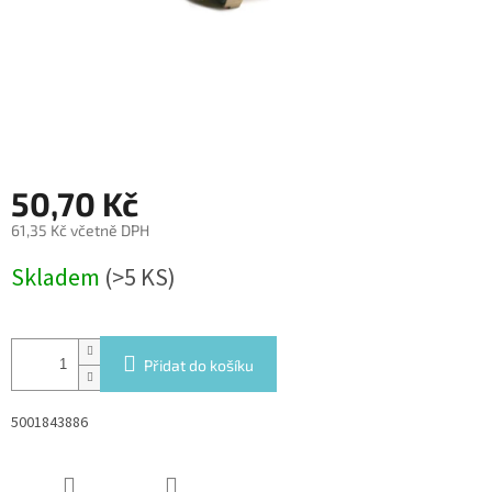
50,70 Kč
61,35 Kč včetně DPH
Měrná
Skladem
(>5 KS)
cena:
Přidat do košíku
5001843886