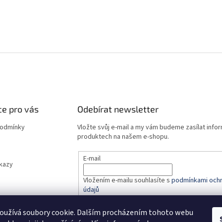
e pro vás
Odebírat newsletter
podmínky
Vložte svůj e-mail a my vám budeme zasílat info
produktech na našem e-shopu.
E-mail
dkazy
Vložením e-mailu souhlasíte s
podmínkami ochr
údajů
oužívá soubory cookie. Dalším procházením tohoto webu
PŘIHLÁSIT SE