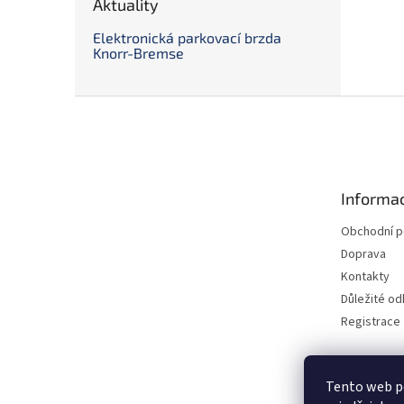
Aktuality
Elektronická parkovací brzda
Knorr-Bremse
Z
á
p
a
t
Informac
í
Obchodní 
Doprava
Kontakty
Důležité o
Registrace
Tento web p