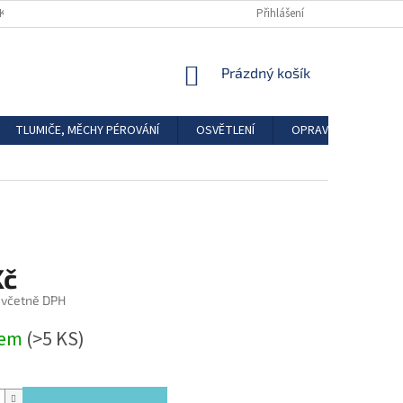
DKAZY
REGISTRACE
Přihlášení
NÁKUPNÍ
Prázdný košík
KOŠÍK
TLUMIČE, MĚCHY PÉROVÁNÍ
OSVĚTLENÍ
OPRAVÁRENSKÉ SAD
Kč
 včetně DPH
dem
(>5 KS)