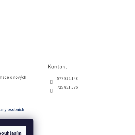
Kontakt
rmace o nových
577 912 148
725 851 576
any osobních
Souhlasím