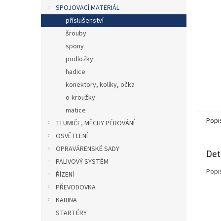
n
SPOJOVACÍ MATERIÁL
e
příslušenství
l
šrouby
spony
podložky
hadice
konektory, kolíky, očka
o-kroužky
matice
Popi
TLUMIČE, MĚCHY PÉROVÁNÍ
OSVĚTLENÍ
OPRAVÁRENSKÉ SADY
Det
PALIVOVÝ SYSTÉM
Popi
ŘÍZENÍ
PŘEVODOVKA
KABINA
STARTÉRY