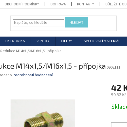
OBCHODNÍ PODMÍNKY
DOPRAVA
KONTAKTY
DŮLEŽITÉ O
HLEDAT
ELEKTRONIKA
VENTILY
FILTRY
SPOJOVACÍ MATERIÁL
Redukce M14x1,5/M16x1,5 - přípojka
kce M14x1,5/M16x1,5 - přípojka
0902111
né
noceno
Podrobnosti hodnocení
ní
42 
u
50,82 Kč
Měrná
Skla
cena:
ek.