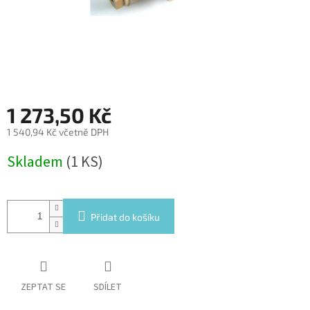
1 273,50 Kč
1 540,94 Kč včetně DPH
Měrná
Skladem
(1 KS)
cena:
Přidat do košíku
ZEPTAT SE
SDÍLET