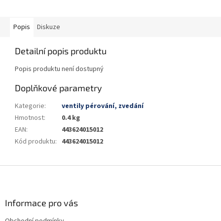
Popis
Diskuze
Detailní popis produktu
Popis produktu není dostupný
Doplňkové parametry
Kategorie
:
ventily pérování, zvedání
Hmotnost
:
0.4 kg
EAN
:
443624015012
Kód produktu
:
443624015012
Z
á
p
a
Informace pro vás
t