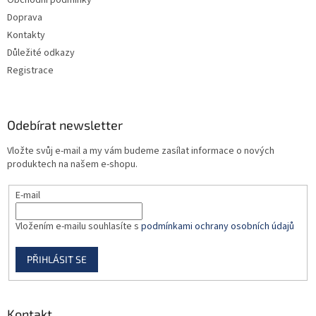
Obchodní podmínky
í
Doprava
Kontakty
Důležité odkazy
Registrace
Odebírat newsletter
Vložte svůj e-mail a my vám budeme zasílat informace o nových
produktech na našem e-shopu.
E-mail
Vložením e-mailu souhlasíte s
podmínkami ochrany osobních údajů
PŘIHLÁSIT SE
Kontakt