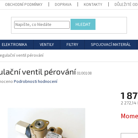
OBCHODNÍ PODMÍNKY
DOPRAVA
KONTAKTY
DŮLEŽITÉ O
HLEDAT
ELEKTRONIKA
VENTILY
FILTRY
SPOJOVACÍ MATERIÁL
egulační ventil pérování
lační ventil pérování
0100108
né
noceno
Podrobnosti hodnocení
ní
1 87
u
2 272,14
Měrná
Momen
cena:
ek.