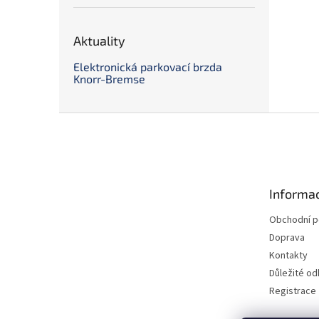
Aktuality
Elektronická parkovací brzda
Knorr-Bremse
Z
á
p
a
t
Informac
í
Obchodní 
Doprava
Kontakty
Důležité o
Registrace