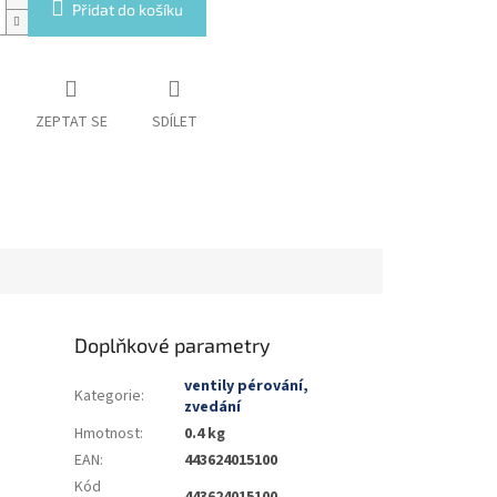
Přidat do košíku
ZEPTAT SE
SDÍLET
Doplňkové parametry
ventily pérování,
Kategorie
:
zvedání
Hmotnost
:
0.4 kg
EAN
:
443624015100
Kód
443624015100