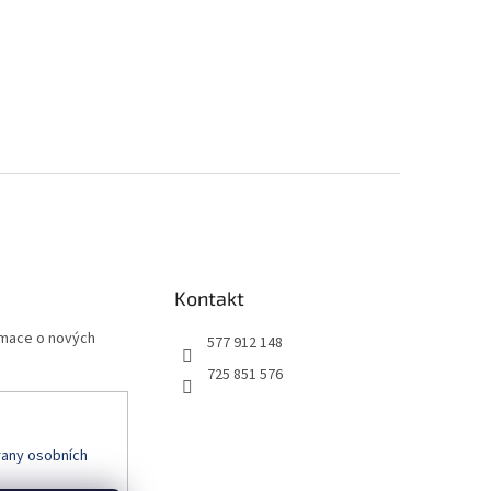
Kontakt
rmace o nových
577 912 148
725 851 576
any osobních