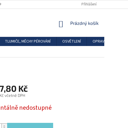
DKAZY
REGISTRACE
Přihlášení
NÁKUPNÍ
Prázdný košík
KOŠÍK
TLUMIČE, MĚCHY PÉROVÁNÍ
OSVĚTLENÍ
OPRAVÁRENSKÉ SAD
7,80 Kč
 Kč včetně DPH
tálně nedostupné