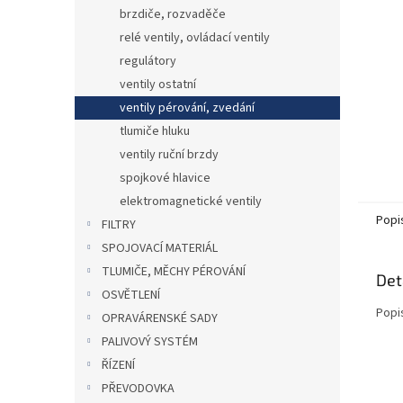
n
brzdiče, rozvaděče
e
relé ventily, ovládací ventily
l
regulátory
ventily ostatní
ventily pérování, zvedání
tlumiče hluku
ventily ruční brzdy
spojkové hlavice
elektromagnetické ventily
Popi
FILTRY
SPOJOVACÍ MATERIÁL
TLUMIČE, MĚCHY PÉROVÁNÍ
Det
OSVĚTLENÍ
Popi
OPRAVÁRENSKÉ SADY
PALIVOVÝ SYSTÉM
ŘÍZENÍ
PŘEVODOVKA