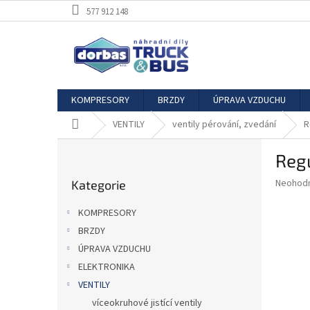
Přejít
577 912 148
na
obsah
KOMPRESORY
BRZDY
ÚPRAVA VZDUCHU
Domů
VENTILY
ventily pérování, zvedání
R
P
Regu
o
Přeskočit
s
Průměr
Neohod
Kategorie
kategorie
t
hodnoce
r
produkt
KOMPRESORY
a
je
BRZDY
0,0
n
z
ÚPRAVA VZDUCHU
n
5
í
ELEKTRONIKA
hvězdič
p
VENTILY
a
víceokruhové jistící ventily