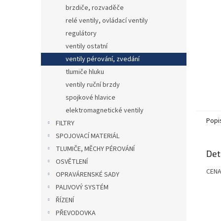
n
brzdiče, rozvaděče
e
relé ventily, ovládací ventily
l
regulátory
ventily ostatní
ventily pérování, zvedání
tlumiče hluku
ventily ruční brzdy
spojkové hlavice
elektromagnetické ventily
Popi
FILTRY
SPOJOVACÍ MATERIÁL
TLUMIČE, MĚCHY PÉROVÁNÍ
Det
OSVĚTLENÍ
CENA
OPRAVÁRENSKÉ SADY
PALIVOVÝ SYSTÉM
ŘÍZENÍ
PŘEVODOVKA