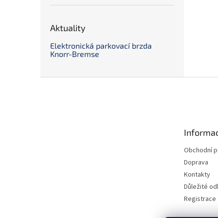
Aktuality
Elektronická parkovací brzda
Knorr-Bremse
Z
á
p
a
t
Informac
í
Obchodní 
Doprava
Kontakty
Důležité o
Registrace