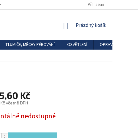
DKAZY
REGISTRACE
Přihlášení
NÁKUPNÍ
Prázdný košík
KOŠÍK
TLUMIČE, MĚCHY PÉROVÁNÍ
OSVĚTLENÍ
OPRAVÁRENSKÉ SAD
5,60 Kč
 Kč včetně DPH
tálně nedostupné