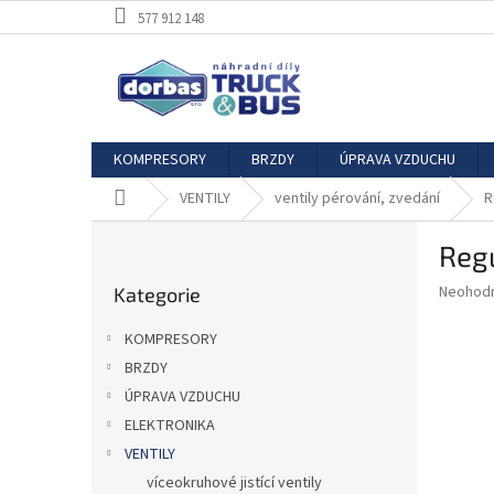
Přejít
577 912 148
na
obsah
KOMPRESORY
BRZDY
ÚPRAVA VZDUCHU
Domů
VENTILY
ventily pérování, zvedání
R
P
Regu
o
Přeskočit
s
Průměr
Neohod
Kategorie
kategorie
t
hodnoce
r
produkt
KOMPRESORY
a
je
BRZDY
0,0
n
z
ÚPRAVA VZDUCHU
n
5
í
ELEKTRONIKA
hvězdič
p
VENTILY
a
víceokruhové jistící ventily