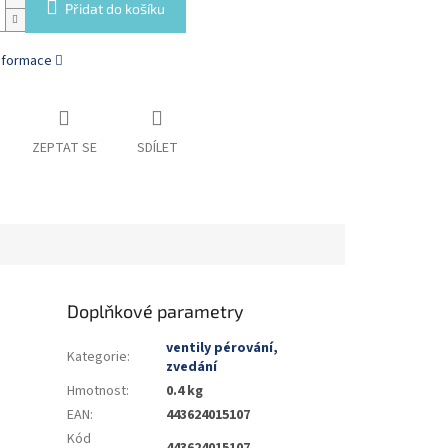
Přidat do košíku
informace
ZEPTAT SE
SDÍLET
Doplňkové parametry
ventily pérování,
Kategorie
:
zvedání
Hmotnost
:
0.4 kg
EAN
:
443624015107
Kód
443624015107