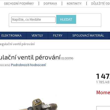
OBCHODNÍ PODMÍNKY
DOPRAVA
KONTAKTY
DŮLEŽITÉ O
HLEDAT
ELEKTRONIKA
VENTILY
FILTRY
SPOJOVACÍ MATERIÁL
egulační ventil pérování
lační ventil pérování
0100096
né
noceno
Podrobnosti hodnocení
ní
1 47
u
1 785,48
Měrná
Momen
cena:
ek.