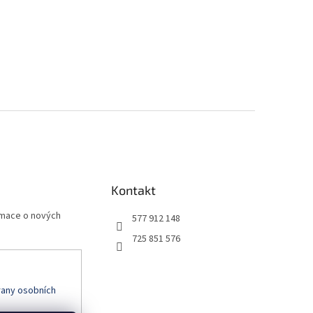
Kontakt
rmace o nových
577 912 148
725 851 576
any osobních