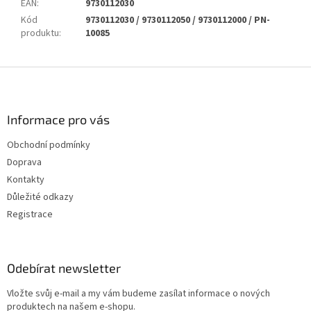
EAN
:
9730112030
Kód
9730112030 / 9730112050 / 9730112000 / PN-
produktu
:
10085
Z
á
p
a
Informace pro vás
t
Obchodní podmínky
í
Doprava
Kontakty
Důležité odkazy
Registrace
Odebírat newsletter
Vložte svůj e-mail a my vám budeme zasílat informace o nových
produktech na našem e-shopu.