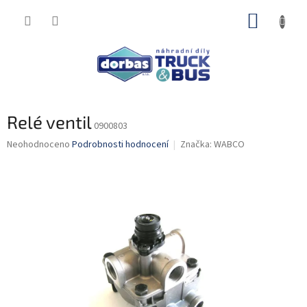
Přejít
NÁKUP
na
obsah
KOŠÍK
Relé ventil
0900803
Průměrné
Neohodnoceno
Podrobnosti hodnocení
Značka:
WABCO
hodnocení
produktu
je
0,0
z
5
hvězdiček.