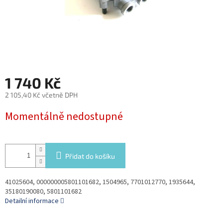
1 740 Kč
2 105,40 Kč včetně DPH
Měrná
Momentálně nedostupné
cena:
Přidat do košíku
41025604, 000000005801101682, 1504965, 7701012770, 1935644,
35180190080, 5801101682
Detailní informace