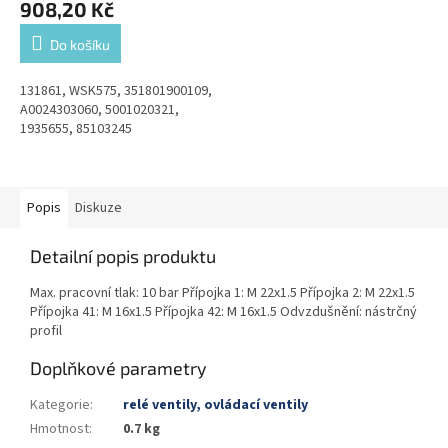
908,20 Kč
Do košíku
131861, WSK575, 351801900109,
A0024303060, 5001020321,
1935655, 85103245
Popis
Diskuze
Detailní popis produktu
Max. pracovní tlak: 10 bar Přípojka 1: M 22x1.5 Přípojka 2: M 22x1.5
Přípojka 41: M 16x1.5 Přípojka 42: M 16x1.5 Odvzdušnění: nástrčný
profil
Doplňkové parametry
Kategorie
:
relé ventily, ovládací ventily
Hmotnost
:
0.7 kg