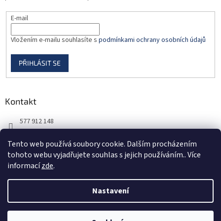
E-mail
Vložením e-mailu souhlasíte s
podmínkami ochrany osobních údajů
PŘIHLÁSIT SE
Kontakt
577 912 148
725 851 576
Tento web používá soubory cookie. Dalším procházením
tohoto webu vyjadřujete souhlas s jejich používáním.. Více
informací
zde
.
Nastavení
Vytvořil Shoptet