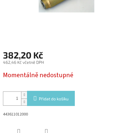
382,20 Kč
462,46 Kč včetně DPH
Měrná
Momentálně nedostupné
cena:
Přidat do košíku
443611012000