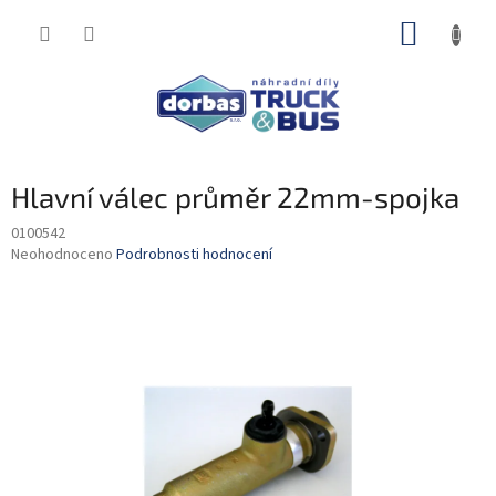
Přejít
NÁKUP
na
obsah
KOŠÍK
Hlavní válec průměr 22mm-spojka
0100542
Průměrné
Neohodnoceno
Podrobnosti hodnocení
hodnocení
produktu
je
0,0
z
5
hvězdiček.