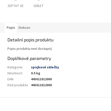
ZEPTAT SE
SDÍLET
Popis
Diskuze
Detailní popis produktu
Popis produktu není dostupný
Doplňkové parametry
Kategorie
:
spojkové válečky
Hmotnost
:
0.5 kg
EAN
:
443611012000
Kód produktu
:
443611012000
Z
á
p