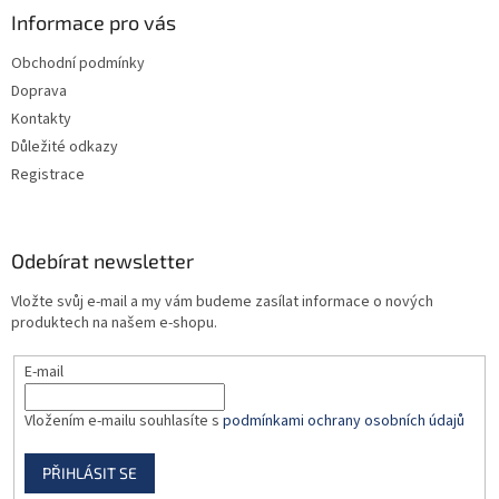
a
Informace pro vás
t
Obchodní podmínky
í
Doprava
Kontakty
Důležité odkazy
Registrace
Odebírat newsletter
Vložte svůj e-mail a my vám budeme zasílat informace o nových
produktech na našem e-shopu.
E-mail
Vložením e-mailu souhlasíte s
podmínkami ochrany osobních údajů
PŘIHLÁSIT SE