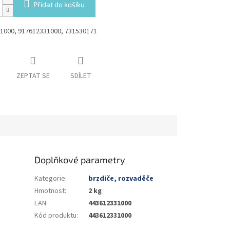
Přidat do košíku
1000, 917612331000, 731530171
ZEPTAT SE
SDÍLET
Doplňkové parametry
Kategorie
:
brzdiče, rozvaděče
Hmotnost
:
2 kg
EAN
:
443612331000
Kód produktu
:
443612331000