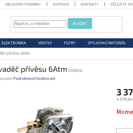
OBCHODNÍ PODMÍNKY
DOPRAVA
KONTAKTY
DŮLEŽITÉ O
HLEDAT
ELEKTRONIKA
VENTILY
FILTRY
SPOJOVACÍ MATERIÁL
ěč přívěsu 6Atm
vaděč přívěsu 6Atm
0200101
né
noceno
Podrobnosti hodnocení
ní
3 37
u
4 079,64
Měrná
Momen
cena:
ek.