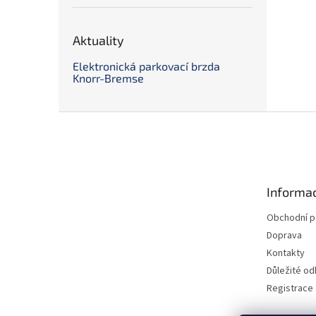
Aktuality
Elektronická parkovací brzda
Knorr-Bremse
Z
á
p
a
t
Informac
í
Obchodní 
Doprava
Kontakty
Důležité o
Registrace