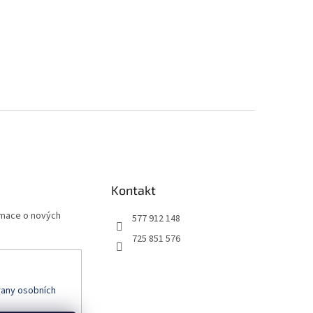
Kontakt
rmace o nových
577 912 148
725 851 576
any osobních