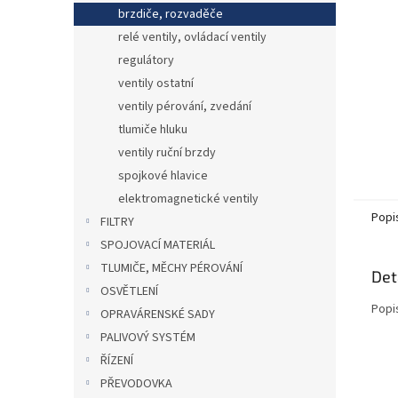
n
brzdiče, rozvaděče
e
relé ventily, ovládací ventily
l
regulátory
ventily ostatní
ventily pérování, zvedání
tlumiče hluku
ventily ruční brzdy
spojkové hlavice
elektromagnetické ventily
Popi
FILTRY
SPOJOVACÍ MATERIÁL
TLUMIČE, MĚCHY PÉROVÁNÍ
Det
OSVĚTLENÍ
Popi
OPRAVÁRENSKÉ SADY
PALIVOVÝ SYSTÉM
ŘÍZENÍ
PŘEVODOVKA