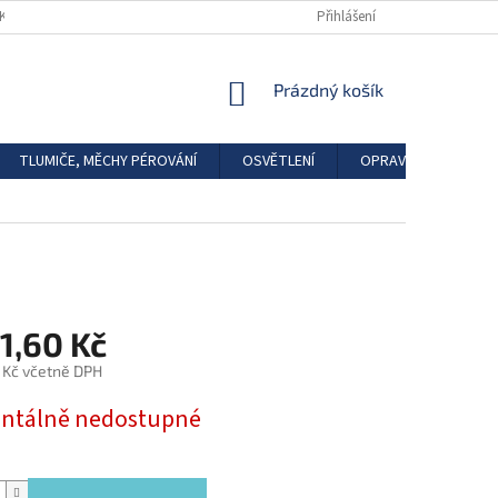
DKAZY
REGISTRACE
Přihlášení
NÁKUPNÍ
Prázdný košík
KOŠÍK
TLUMIČE, MĚCHY PÉROVÁNÍ
OSVĚTLENÍ
OPRAVÁRENSKÉ SAD
1,60 Kč
 Kč včetně DPH
tálně nedostupné