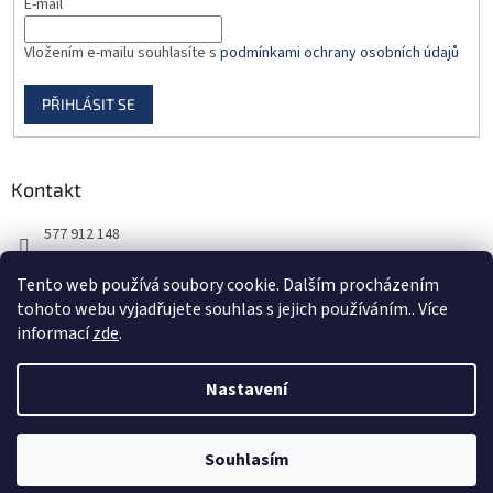
E-mail
Vložením e-mailu souhlasíte s
podmínkami ochrany osobních údajů
PŘIHLÁSIT SE
Kontakt
577 912 148
725 851 576
Tento web používá soubory cookie. Dalším procházením
tohoto webu vyjadřujete souhlas s jejich používáním.. Více
informací
zde
.
Nastavení
Vytvořil Shoptet
Souhlasím
Copyright 2026
DORBAS, s.r.o.
. Všechna práva vyhrazena.