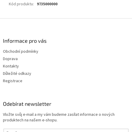
Kód produktu
:
9735000000
Z
á
p
a
Informace pro vás
t
Obchodní podmínky
í
Doprava
Kontakty
Důležité odkazy
Registrace
Odebírat newsletter
Vložte svůj e-mail a my vám budeme zasílat informace o nových
produktech na našem e-shopu.