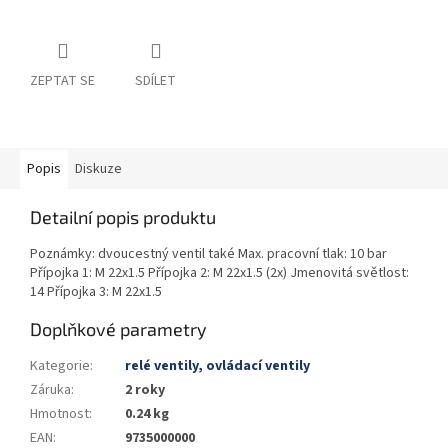
ZEPTAT SE
SDÍLET
Popis
Diskuze
Detailní popis produktu
Poznámky: dvoucestný ventil také Max. pracovní tlak: 10 bar
Přípojka 1: M 22x1.5 Přípojka 2: M 22x1.5 (2x) Jmenovitá světlost:
14 Přípojka 3: M 22x1.5
Doplňkové parametry
Kategorie
:
relé ventily, ovládací ventily
Záruka
:
2 roky
Hmotnost
:
0.24 kg
EAN
:
9735000000