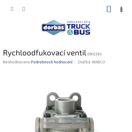
Přejít
NÁKUP
na
obsah
KOŠÍK
Rychloodfukovací ventil
0901583
Průměrné
Neohodnoceno
Podrobnosti hodnocení
Značka:
WABCO
hodnocení
produktu
je
0,0
z
5
hvězdiček.