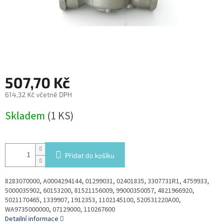
507,70 Kč
614,32 Kč včetně DPH
Měrná
Skladem
(1 KS)
cena:
Přidat do košíku
8283070000, A0004294144, 01299031, 02401835, 3307731R1, 4759933,
5000035902, 60153200, 81521156009, 99000350057, 4821966920,
5021170465, 1339907, 1912353, 1102145100, 520531220A00,
WA9735000000, 07129000, 110267600
Detailní informace