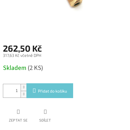
262,50 Kč
317,63 Kč včetně DPH
Měrná
Skladem
(2 KS)
cena:
Přidat do košíku
ZEPTAT SE
SDÍLET