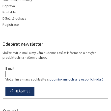
Obchodní podmínky
í
Doprava
Kontakty
Důležité odkazy
Registrace
Odebírat newsletter
Vložte svůj e-mail a my vám budeme zasílat informace o nových
produktech na našem e-shopu.
E-mail
Vložením e-mailu souhlasíte s
podmínkami ochrany osobních údajů
PŘIHLÁSIT SE
Kontakt