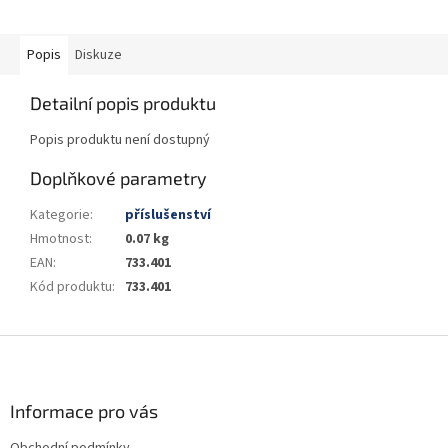
Popis
Diskuze
Detailní popis produktu
Popis produktu není dostupný
Doplňkové parametry
Kategorie
:
příslušenství
Hmotnost
:
0.07 kg
EAN
:
733.401
Kód produktu
:
733.401
Z
á
p
a
Informace pro vás
t