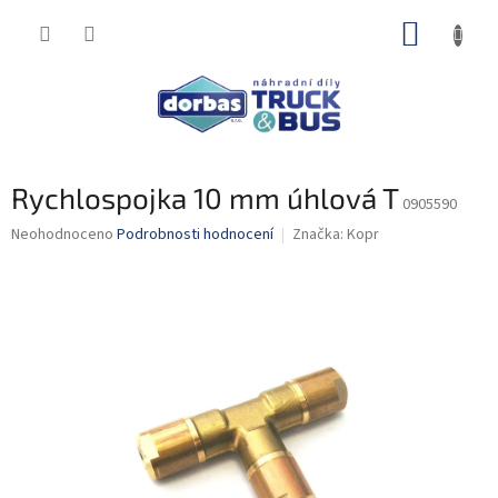
Přejít
NÁKUP
na
obsah
KOŠÍK
Rychlospojka 10 mm úhlová T
0905590
Průměrné
Neohodnoceno
Podrobnosti hodnocení
Značka:
Kopr
hodnocení
produktu
je
0,0
z
5
hvězdiček.