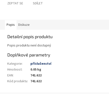
ZEPTAT SE
SDÍLET
Popis
Diskuze
Detailní popis produktu
Popis produktu není dostupný
Doplňkové parametry
Kategorie
:
příslušenství
Hmotnost
:
0.05 kg
EAN
:
741.622
Kód produktu
:
741.622
Z
á
p