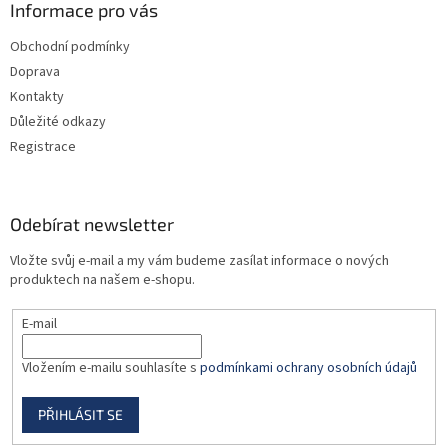
a
Informace pro vás
t
Obchodní podmínky
í
Doprava
Kontakty
Důležité odkazy
Registrace
Odebírat newsletter
Vložte svůj e-mail a my vám budeme zasílat informace o nových
produktech na našem e-shopu.
E-mail
Vložením e-mailu souhlasíte s
podmínkami ochrany osobních údajů
PŘIHLÁSIT SE