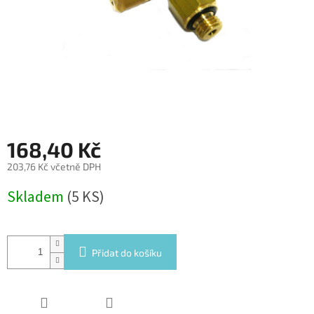
168,40 Kč
203,76 Kč včetně DPH
Měrná
Skladem
(5 KS)
cena:
Přidat do košíku