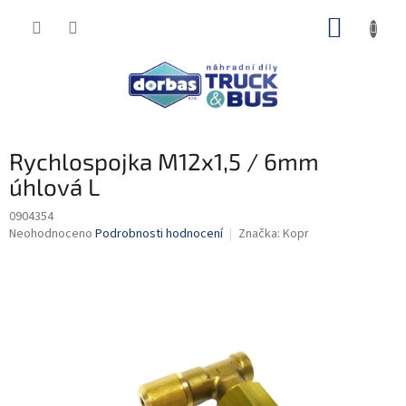
Přejít
NÁKUP
na
obsah
KOŠÍK
Rychlospojka M12x1,5 / 6mm
úhlová L
0904354
Průměrné
Neohodnoceno
Podrobnosti hodnocení
Značka:
Kopr
hodnocení
produktu
je
0,0
z
5
hvězdiček.