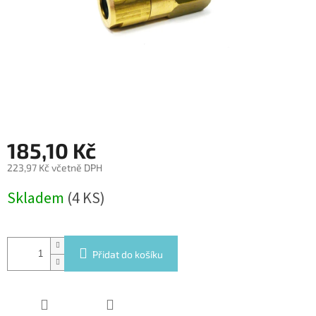
185,10 Kč
223,97 Kč včetně DPH
Měrná
Skladem
(4 KS)
cena:
Přidat do košíku