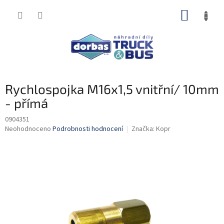
Přejít
NÁKUP
na
obsah
KOŠÍK
Rychlospojka M16x1,5 vnitřní/ 10mm
- přímá
0904351
Průměrné
Neohodnoceno
Podrobnosti hodnocení
Značka:
Kopr
hodnocení
produktu
je
0,0
z
5
hvězdiček.