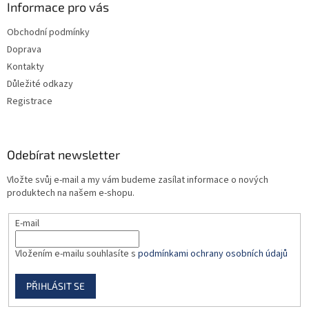
a
Informace pro vás
t
Obchodní podmínky
í
Doprava
Kontakty
Důležité odkazy
Registrace
Odebírat newsletter
Vložte svůj e-mail a my vám budeme zasílat informace o nových
produktech na našem e-shopu.
E-mail
Vložením e-mailu souhlasíte s
podmínkami ochrany osobních údajů
PŘIHLÁSIT SE