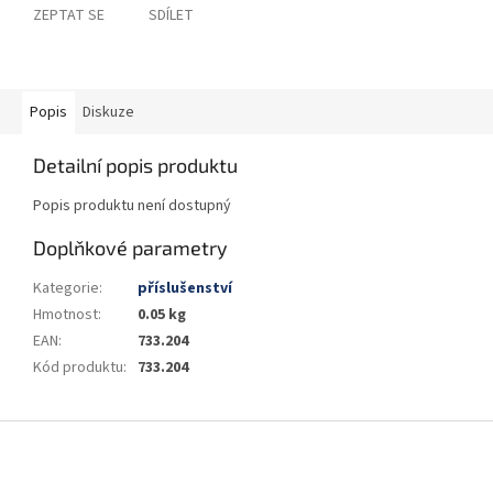
ZEPTAT SE
SDÍLET
Popis
Diskuze
Detailní popis produktu
Popis produktu není dostupný
Doplňkové parametry
Kategorie
:
příslušenství
Hmotnost
:
0.05 kg
EAN
:
733.204
Kód produktu
:
733.204
Z
á
p