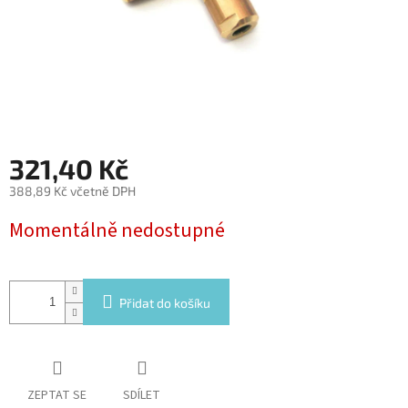
321,40 Kč
388,89 Kč včetně DPH
Měrná
Momentálně nedostupné
cena:
Přidat do košíku
ZEPTAT SE
SDÍLET