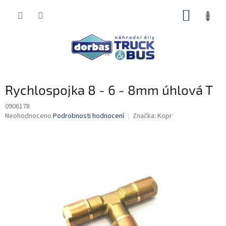
Přejít
NÁKUP
na
obsah
KOŠÍK
Rychlospojka 8 - 6 - 8mm úhlová T
0906178
Průměrné
Neohodnoceno
Podrobnosti hodnocení
Značka:
Kopr
hodnocení
produktu
je
0,0
z
5
hvězdiček.