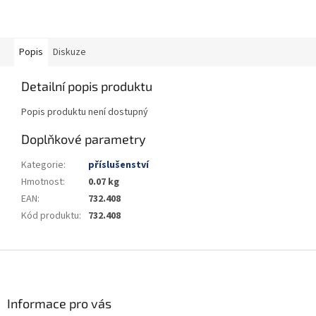
Popis
Diskuze
Detailní popis produktu
Popis produktu není dostupný
Doplňkové parametry
Kategorie
:
příslušenství
Hmotnost
:
0.07 kg
EAN
:
732.408
Kód produktu
:
732.408
Z
á
p
a
Informace pro vás