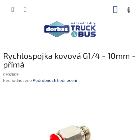
Přejít
NÁKUP
na
obsah
KOŠÍK
Rychlospojka kovová G1/4 - 10mm -
přímá
0902609
Průměrné
Neohodnoceno
Podrobnosti hodnocení
hodnocení
produktu
je
0,0
z
5
hvězdiček.