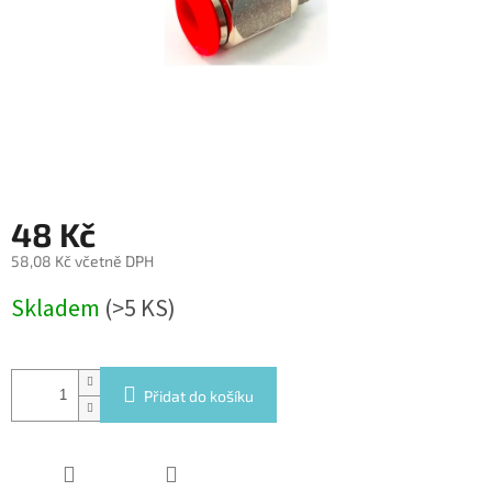
48 Kč
58,08 Kč včetně DPH
Měrná
Skladem
(>5 KS)
cena:
Přidat do košíku