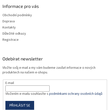
p
a
Informace pro vás
t
Obchodní podmínky
í
Doprava
Kontakty
Důležité odkazy
Registrace
Odebírat newsletter
Vložte svůj e-mail a my vám budeme zasílat informace o nových
produktech na našem e-shopu.
E-mail
Vložením e-mailu souhlasíte s
podmínkami ochrany osobních údajů
PŘIHLÁSIT SE