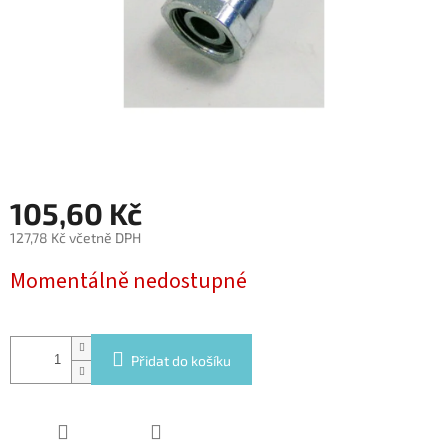
105,60 Kč
127,78 Kč včetně DPH
Měrná
Momentálně nedostupné
cena:
Přidat do košíku