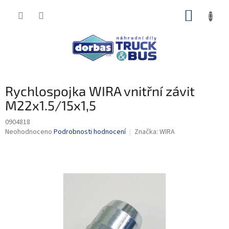
Přejít
NÁKUP
na
obsah
KOŠÍK
Rychlospojka WIRA vnitřní závit
M22x1.5/15x1,5
0904818
Průměrné
Neohodnoceno
Podrobnosti hodnocení
Značka:
WIRA
hodnocení
produktu
je
0,0
z
5
hvězdiček.