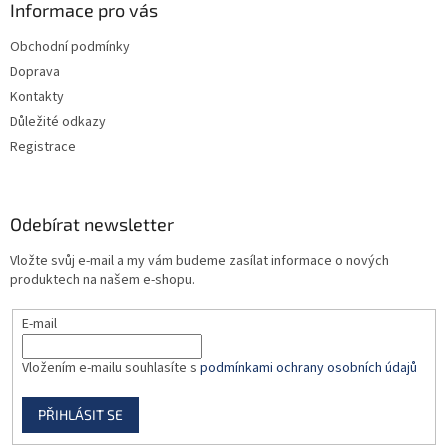
a
Informace pro vás
t
Obchodní podmínky
í
Doprava
Kontakty
Důležité odkazy
Registrace
Odebírat newsletter
Vložte svůj e-mail a my vám budeme zasílat informace o nových
produktech na našem e-shopu.
E-mail
Vložením e-mailu souhlasíte s
podmínkami ochrany osobních údajů
PŘIHLÁSIT SE