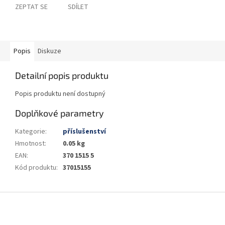
ZEPTAT SE
SDÍLET
Popis
Diskuze
Detailní popis produktu
Popis produktu není dostupný
Doplňkové parametry
Kategorie
:
příslušenství
Hmotnost
:
0.05 kg
EAN
:
370 1515 5
Kód produktu
:
37015155
Z
á
p