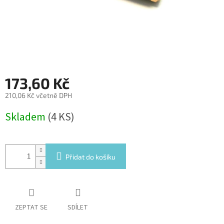
173,60 Kč
210,06 Kč včetně DPH
Měrná
Skladem
(4 KS)
cena:
Přidat do košíku
ZEPTAT SE
SDÍLET