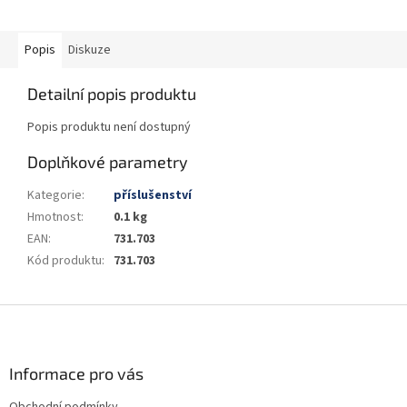
Popis
Diskuze
Detailní popis produktu
Popis produktu není dostupný
Doplňkové parametry
Kategorie
:
příslušenství
Hmotnost
:
0.1 kg
EAN
:
731.703
Kód produktu
:
731.703
Z
á
p
a
Informace pro vás
t