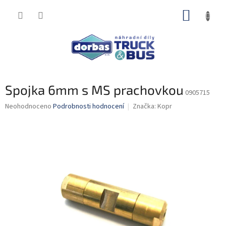
Přejít
NÁKUP
na
obsah
KOŠÍK
Spojka 6mm s MS prachovkou
0905715
Průměrné
Neohodnoceno
Podrobnosti hodnocení
Značka:
Kopr
hodnocení
produktu
je
0,0
z
5
hvězdiček.