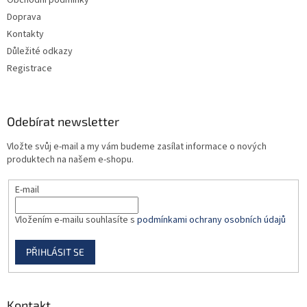
Obchodní podmínky
í
Doprava
Kontakty
Důležité odkazy
Registrace
Odebírat newsletter
Vložte svůj e-mail a my vám budeme zasílat informace o nových
produktech na našem e-shopu.
E-mail
Vložením e-mailu souhlasíte s
podmínkami ochrany osobních údajů
PŘIHLÁSIT SE
Kontakt