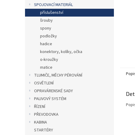
n
SPOJOVACÍ MATERIÁL
e
příslušenství
l
šrouby
spony
podložky
hadice
konektory, kolíky, očka
o-kroužky
matice
Popi
TLUMIČE, MĚCHY PÉROVÁNÍ
OSVĚTLENÍ
OPRAVÁRENSKÉ SADY
Det
PALIVOVÝ SYSTÉM
Popi
ŘÍZENÍ
PŘEVODOVKA
KABINA
STARTÉRY