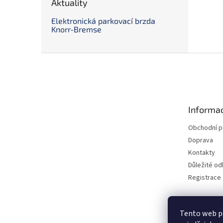
Aktuality
Elektronická parkovací brzda
Knorr-Bremse
Z
á
p
a
t
Informac
í
Obchodní 
Doprava
Kontakty
Důležité o
Registrace
Tento web p