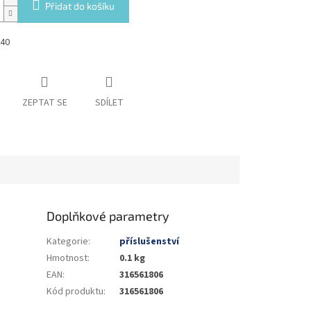
Přidat do košíku
40
ZEPTAT SE
SDÍLET
Doplňkové parametry
Kategorie
:
příslušenství
Hmotnost
:
0.1 kg
EAN
:
316561806
Kód produktu
:
316561806