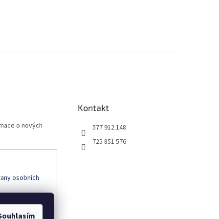
Kontakt
rmace o nových
577 912 148
725 851 576
any osobních
Souhlasím