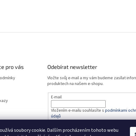
e pro vás
Odebírat newsletter
podmínky
Vložte svůj e-mail a my vám budeme zasílat info
produktech na našem e-shopu.
E-mail
dkazy
Vložením e-mailu souhlasíte s
podmínkami ochr
údajů
oužívá soubory cookie. Dalším procházením tohoto webu
PŘIHLÁSIT SE