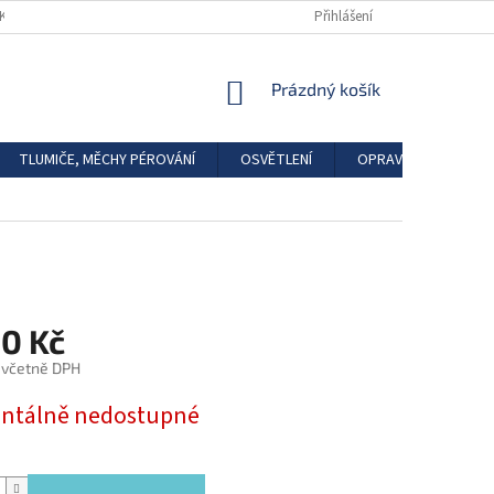
DKAZY
REGISTRACE
Přihlášení
NÁKUPNÍ
Prázdný košík
KOŠÍK
TLUMIČE, MĚCHY PÉROVÁNÍ
OSVĚTLENÍ
OPRAVÁRENSKÉ SAD
60 Kč
 včetně DPH
tálně nedostupné