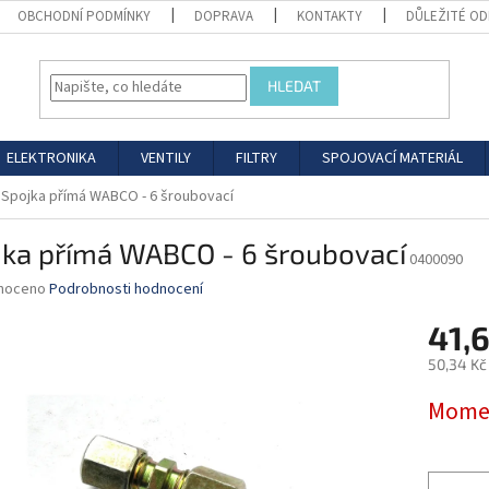
OBCHODNÍ PODMÍNKY
DOPRAVA
KONTAKTY
DŮLEŽITÉ O
HLEDAT
ELEKTRONIKA
VENTILY
FILTRY
SPOJOVACÍ MATERIÁL
Spojka přímá WABCO - 6 šroubovací
jka přímá WABCO - 6 šroubovací
0400090
né
noceno
Podrobnosti hodnocení
ní
41,
u
50,34 Kč
Měrná
Momen
cena:
ek.