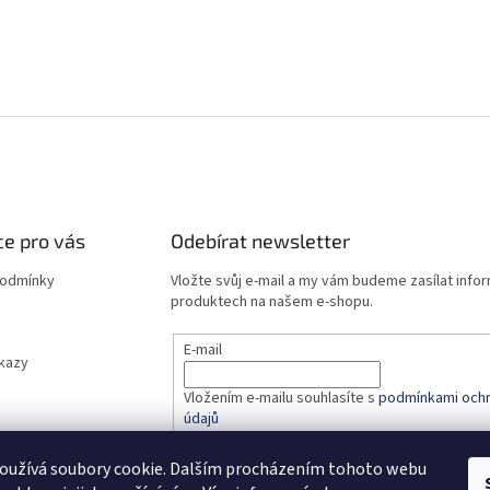
e pro vás
Odebírat newsletter
podmínky
Vložte svůj e-mail a my vám budeme zasílat info
produktech na našem e-shopu.
E-mail
dkazy
Vložením e-mailu souhlasíte s
podmínkami ochr
údajů
oužívá soubory cookie. Dalším procházením tohoto webu
PŘIHLÁSIT SE