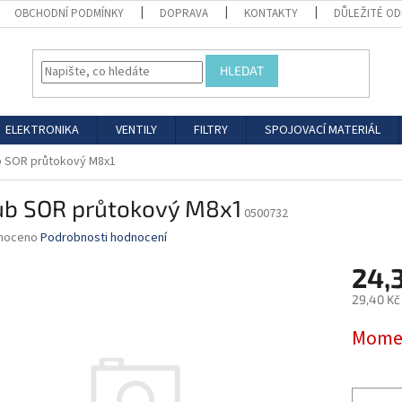
OBCHODNÍ PODMÍNKY
DOPRAVA
KONTAKTY
DŮLEŽITÉ O
HLEDAT
ELEKTRONIKA
VENTILY
FILTRY
SPOJOVACÍ MATERIÁL
 SOR průtokový M8x1
ub SOR průtokový M8x1
0500732
né
noceno
Podrobnosti hodnocení
ní
24,
u
29,40 Kč
Měrná
Momen
cena:
ek.