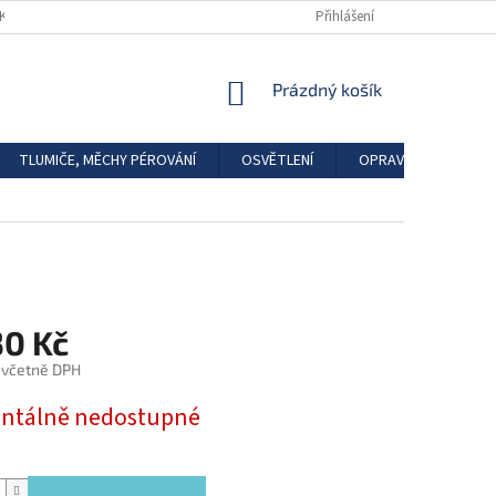
DKAZY
REGISTRACE
Přihlášení
NÁKUPNÍ
Prázdný košík
KOŠÍK
TLUMIČE, MĚCHY PÉROVÁNÍ
OSVĚTLENÍ
OPRAVÁRENSKÉ SAD
30 Kč
 včetně DPH
tálně nedostupné