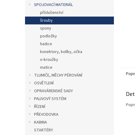
n
SPOJOVACÍ MATERIÁL
e
příslušenství
l
šrouby
spony
podložky
hadice
konektory, kolíky, očka
o-kroužky
matice
Popi
TLUMIČE, MĚCHY PÉROVÁNÍ
OSVĚTLENÍ
OPRAVÁRENSKÉ SADY
Det
PALIVOVÝ SYSTÉM
Popi
ŘÍZENÍ
PŘEVODOVKA
KABINA
STARTÉRY