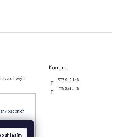
Kontakt
rmace o nových
577 912 148
725 851 576
any osobních
Souhlasím