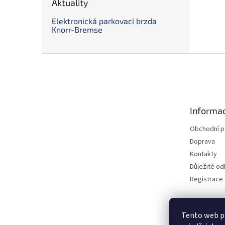
Aktuality
Elektronická parkovací brzda
Knorr-Bremse
Z
á
p
a
t
Informac
í
Obchodní 
Doprava
Kontakty
Důležité o
Registrace
Tento web p