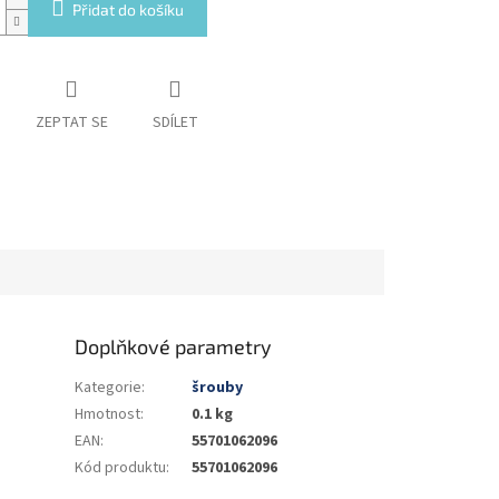
Přidat do košíku
ZEPTAT SE
SDÍLET
Doplňkové parametry
Kategorie
:
šrouby
Hmotnost
:
0.1 kg
EAN
:
55701062096
Kód produktu
:
55701062096