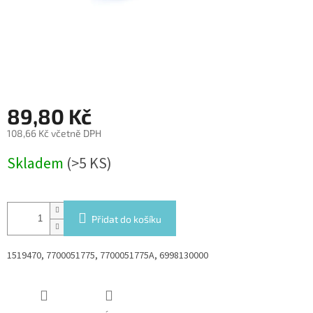
89,80 Kč
108,66 Kč včetně DPH
Měrná
Skladem
(>5 KS)
cena:
Přidat do košíku
1519470, 7700051775, 7700051775A, 6998130000