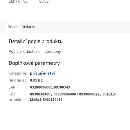
ZEPTAT SE
SDÍLET
Popis
Diskuze
Detailní popis produktu
Popis produktu není dostupný
Doplňkové parametry
Kategorie
:
příslušenství
Hmotnost
:
0.05 kg
EAN
:
03280096000/89380343
Kód
8938034300 / 03280096000 / 8938000022 / 951212-
produktu
:
M16x1,5/90112016
Z
á
p