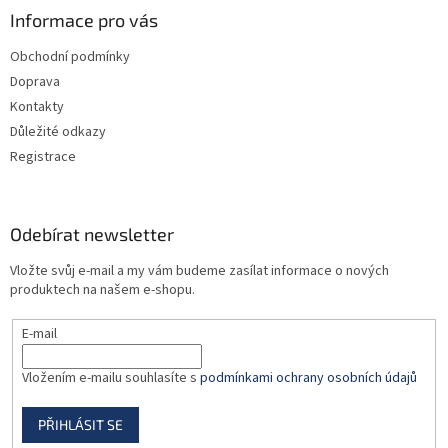
a
Informace pro vás
t
Obchodní podmínky
í
Doprava
Kontakty
Důležité odkazy
Registrace
Odebírat newsletter
Vložte svůj e-mail a my vám budeme zasílat informace o nových
produktech na našem e-shopu.
E-mail
Vložením e-mailu souhlasíte s
podmínkami ochrany osobních údajů
PŘIHLÁSIT SE