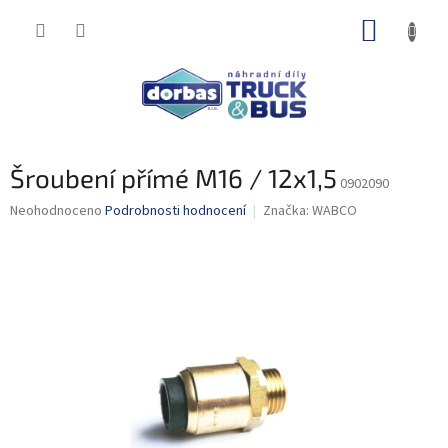
Přejít
NÁKUP
na
obsah
KOŠÍK
Šroubení přímé M16 / 12x1,5
0902090
Průměrné
Neohodnoceno
Podrobnosti hodnocení
Značka:
WABCO
hodnocení
produktu
je
0,0
z
5
hvězdiček.