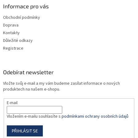
a
Informace pro vás
t
Obchodní podmínky
í
Doprava
Kontakty
Důležité odkazy
Registrace
Odebírat newsletter
Vložte svůj e-mail a my vám budeme zasílat informace o nových
produktech na našem e-shopu.
E-mail
Vložením e-mailu souhlasíte s
podmínkami ochrany osobních údajů
PŘIHLÁSIT SE