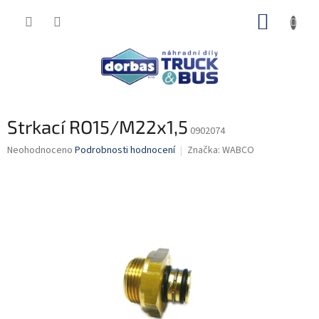
Přejít
NÁKUP
na
obsah
KOŠÍK
Strkací RO15/M22x1,5
0902074
Průměrné
Neohodnoceno
Podrobnosti hodnocení
Značka:
WABCO
hodnocení
produktu
je
0,0
z
5
hvězdiček.