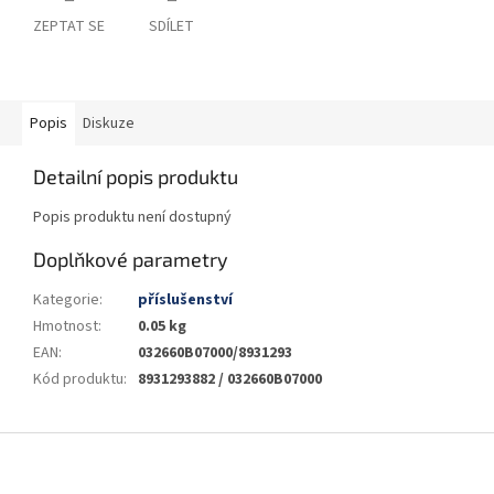
ZEPTAT SE
SDÍLET
Popis
Diskuze
Detailní popis produktu
Popis produktu není dostupný
Doplňkové parametry
Kategorie
:
příslušenství
Hmotnost
:
0.05 kg
EAN
:
032660B07000/8931293
Kód produktu
:
8931293882 / 032660B07000
Z
á
p