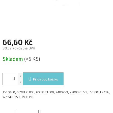
66,60 Kč
80,59 Kč včetně DPH
Měrná
Skladem
(>5 KS)
cena:
Přidat do košíku
1519460, 6998121000, 6998121000, 2480253, 7700051773, 7700051773A,
WZ2480253, 1935191