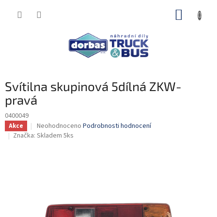
Přejít
NÁKUP
na
obsah
KOŠÍK
Svítilna skupinová 5dílná ZKW-
pravá
0400049
Průměrné
Neohodnoceno
Podrobnosti hodnocení
Akce
hodnocení
Značka:
Skladem 5ks
produktu
je
0,0
z
5
hvězdiček.