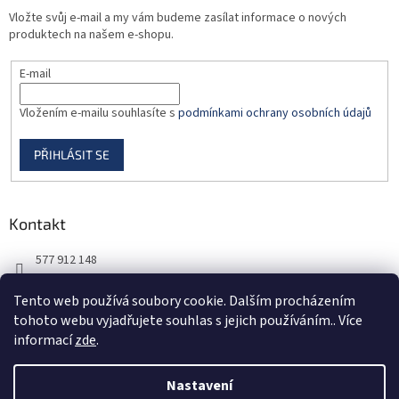
Vložte svůj e-mail a my vám budeme zasílat informace o nových
produktech na našem e-shopu.
E-mail
Vložením e-mailu souhlasíte s
podmínkami ochrany osobních údajů
PŘIHLÁSIT SE
Kontakt
577 912 148
725 851 576
Tento web používá soubory cookie. Dalším procházením
tohoto webu vyjadřujete souhlas s jejich používáním.. Více
informací
zde
.
Nastavení
Vytvořil Shoptet