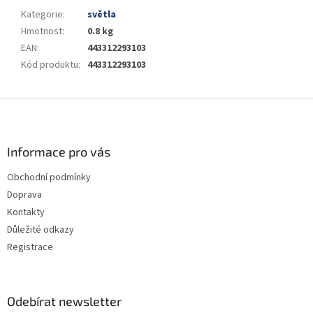
Kategorie
:
světla
Hmotnost
:
0.8 kg
EAN
:
443312293103
Kód produktu
:
443312293103
Z
á
p
a
Informace pro vás
t
Obchodní podmínky
í
Doprava
Kontakty
Důležité odkazy
Registrace
Odebírat newsletter