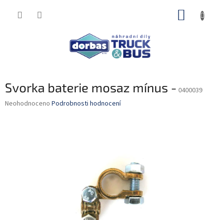
Přejít
NÁKUP
na
obsah
KOŠÍK
Svorka baterie mosaz mínus -
0400039
Průměrné
Neohodnoceno
Podrobnosti hodnocení
hodnocení
produktu
je
0,0
z
5
hvězdiček.