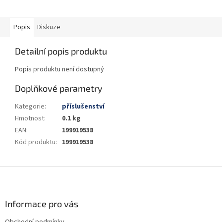
Popis
Diskuze
Detailní popis produktu
Popis produktu není dostupný
Doplňkové parametry
Kategorie
:
příslušenství
Hmotnost
:
0.1 kg
EAN
:
199919538
Kód produktu
:
199919538
Z
á
p
a
Informace pro vás
t