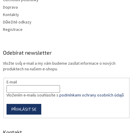
Obchodní podmínky
í
Doprava
Kontakty
Důležité odkazy
Registrace
Odebírat newsletter
Vložte svůj e-mail a my vám budeme zasílat informace o nových
produktech na našem e-shopu.
E-mail
Vložením e-mailu souhlasíte s
podmínkami ochrany osobních údajů
PŘIHLÁSIT SE
Kontakt