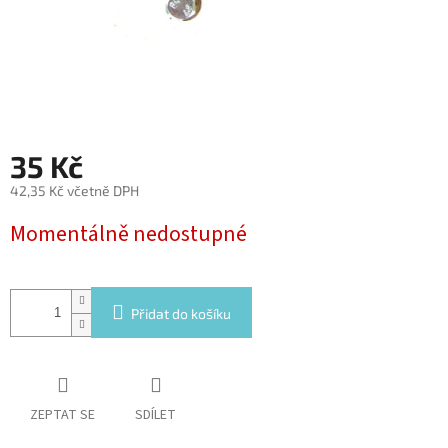
35 Kč
42,35 Kč včetně DPH
Měrná
Momentálně nedostupné
cena:
Přidat do košíku
ZEPTAT SE
SDÍLET